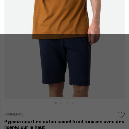
EMINENCE
Pyjama court en coton camel à col tunisien avec des
liserés sur le haut