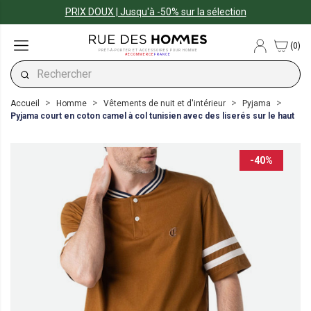
PRIX DOUX | Jusqu'à -50% sur la sélection
(0)
PRÊT-À-PORTER ET ACCESSOIRES POUR HOMME
#ECOMMERCE
FRANCE
Accueil
Homme
Vêtements de nuit et d'intérieur
Pyjama
Pyjama court en coton camel à col tunisien avec des liserés sur le haut
-40%