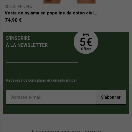
CHRISTIAN CANE
CH
Veste de pyjama en popeline de coton ciel...
P
74,90 €
5
S'INSCRIRE
À LA NEWSLETTER
Recevez nos bons plans et conseils mode !
S’abonner