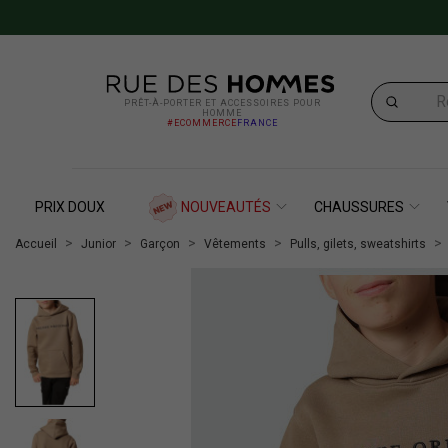
PRÊT-À-PORTER ET ACCESSOIRES POUR
HOMME
#ECOMMERCE
FRANCE
PRIX DOUX
NOUVEAUTÉS
CHAUSSURES
Accueil
Junior
Garçon
Vêtements
Pulls, gilets, sweatshirts