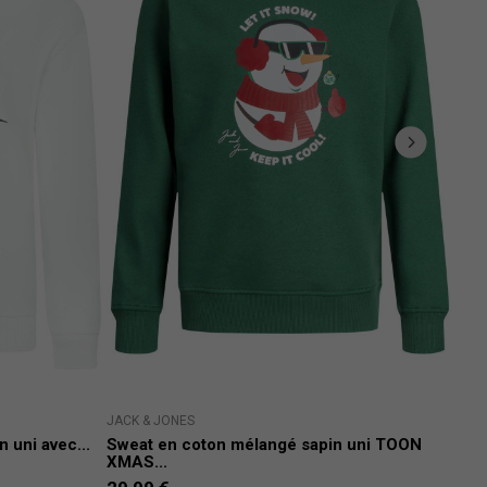
JACK & JONES
TOMM
 uni avec...
Sweat en coton mélangé sapin uni TOON
Swea
XMAS...
30,