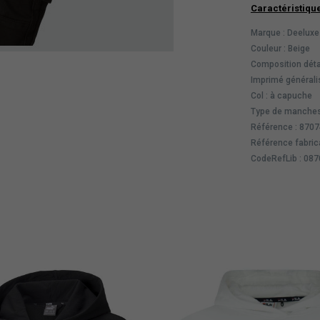
Caractéristiqu
Marque : Deeluxe
Couleur : Beige
Composition déta
Imprimé généralis
Col : à capuche
Type de manches
Référence : 870
Référence fabric
CodeRefLib : 08