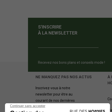
S'INSCRIRE
À LA NEWSLETTER
Recevez nos bons plans et conseils mode !
NE MANQUEZ PAS NOS ACTUS
À 
H
Inscrivez-vous à notre
newsletter pour être au
Co
courant de nos dernières
offres.
Pl