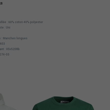
es
illée : 60% coton 40% polyester
te : Uni
 : Manches longues
7403
ant : 05v5208b
7074-03