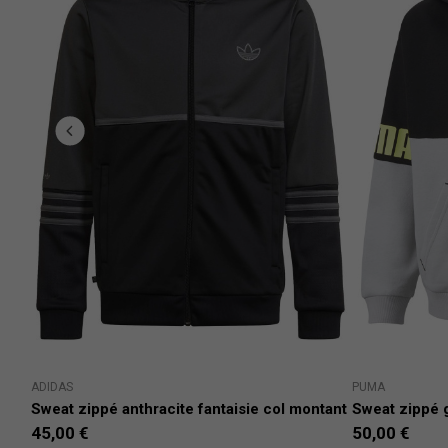
ADIDAS
PUMA
Sweat zippé anthracite fantaisie col montant
Sweat zippé g
45,00 €
50,00 €