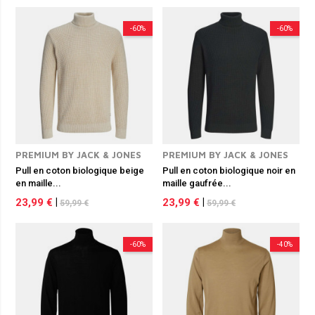
-60%
-60%
PREMIUM BY JACK & JONES
PREMIUM BY JACK & JONES
Pull en coton biologique beige
Pull en coton biologique noir en
en maille...
maille gaufrée...
23,99 €
|
23,99 €
|
59,99 €
59,99 €
-60%
-40%