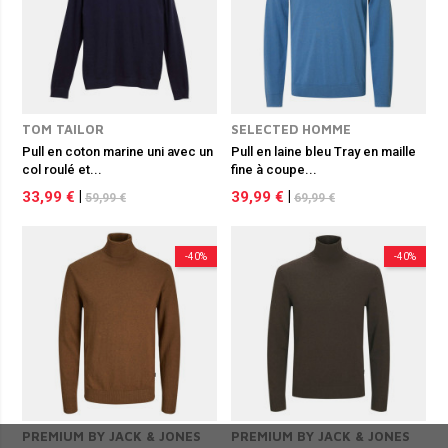
TOM TAILOR
SELECTED HOMME
Pull en coton marine uni avec un
Pull en laine bleu Tray en maille
col roulé et...
fine à coupe...
33,99 €
|
39,99 €
|
59,99 €
69,99 €
-40%
-40%
PREMIUM BY JACK & JONES
PREMIUM BY JACK & JONES