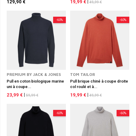
129,90 €
19,99 €
|
49,99 €
-60%
-60%
PREMIUM BY JACK & JONES
TOM TAILOR
Pull en coton biologique marine
Pull brique chiné à coupe droite
uni à coupe...
col roulé et à...
23,99 €
|
19,99 €
|
59,99 €
49,99 €
-60%
-60%