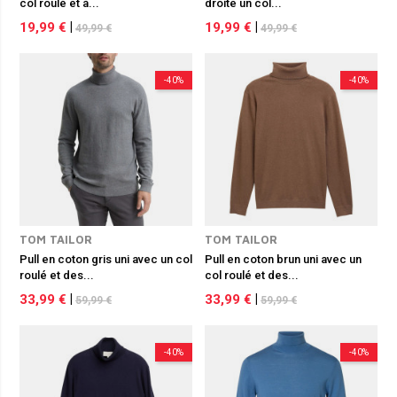
col roulé et à...
droite un col...
19,99 €
|
19,99 €
|
49,99 €
49,99 €
-40%
-40%
TOM TAILOR
TOM TAILOR
Pull en coton gris uni avec un col
Pull en coton brun uni avec un
roulé et des...
col roulé et des...
33,99 €
|
33,99 €
|
59,99 €
59,99 €
-40%
-40%