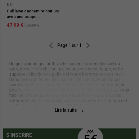
BO
Pull laine cachemire noir uni
avec une coupe...
47,99 €
|
79,99 €


Page 1 sur 1
Du gris clair au gris anthracite, couleur fumée bleu ciel ou
azur, du noir très chic au gris beige, marron ou taupe, cette
superbe collection de
pulls col roulé homme
va vous ravir.
Dans de magnifiques déclinaisons de coloris, le
pull à col
roulé
ou pull col « cheminée » est absolument indémodable
pour les hommes. Le
col roulé
se suffit à lui-même pour vous
habiller Messieurs et se glisse élégamment sous d’autres
vêtements de circonstance comme le
blazer
. Le mariage est
parfait pour des ensembles et l’effet sublime votre allure.
Lire la suite
Faites votre choix même dans la soie.
S'INSCRIRE