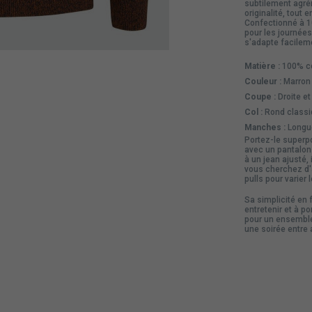
subtilement agré
originalité, tout
Confectionné à 10
pour les journée
s'adapte facilem
Matière :
100% c
Couleur :
Marron 
Coupe :
Droite et
Col :
Rond classi
Manches :
Longue
Portez-le superp
avec un pantalon 
à un
jean
ajusté, 
vous cherchez d'a
pulls
pour varier 
Sa simplicité en 
entretenir et à p
pour un ensemble
une soirée entre 