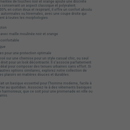
mentée de touches noir et orange ajoute une discrète
 en conservant un aspect classique et polyvalent.
0% en coton doux et respirant, il offre un confort absolu
s automnales ou hivernales, avec une coupe droite qui
ent à toutes les morphologies.
oton
avec maille moulinée noir et orange
 confortable
que
s pour une protection optimale
osé sur une chemise pour un style casual chic, ou seul
droit pour un look décontracté. Il s'associe parfaitement
idéal pour composer des tenues urbaines sans effort. Si
utres options similaires, explorez notre
collection de
les plaisirs en matières douces et durables.
fait un basique essentiel pour l'homme moderne, facile à
orter au quotidien. Associez-le à des
vêtements
basiques
 harmonieux, que ce soit pour une promenade en ville ou
amis.