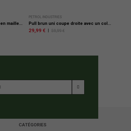
PETROL INDUSTRIES
PRE
n maille...
Pull brun uni coupe droite avec un col...
Pull
29,99 €
27,
|
59,99 €
CATÉGORIES