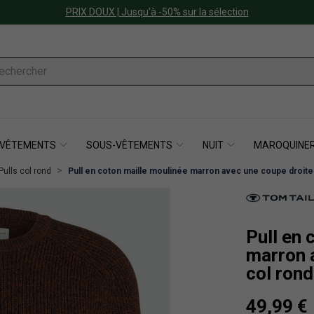
PRIX DOUX | Jusqu'à -50% sur la sélection
VÊTEMENTS
SOUS-VÊTEMENTS
NUIT
MAROQUINER
Pulls col rond
Pull en coton maille moulinée marron avec une coupe droite 
Pull en 
marron 
col rond
49,99 €