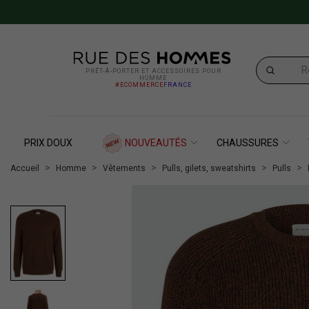
PRÊT-À-PORTER ET ACCESSOIRES POUR
HOMME
#ECOMMERCE
FRANCE
PRIX DOUX
NOUVEAUTÉS
CHAUSSURES
Accueil
Homme
Vêtements
Pulls, gilets, sweatshirts
Pulls