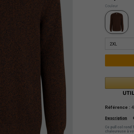
Couleur
2XL
Référence :
4
Description
Ce
pull col rond 
chaleureuse à vo