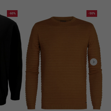
-60%
-50%