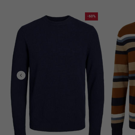
-60%
e...