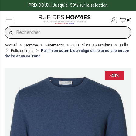
PRIX DOUX | Jusqu'à -50% sur la sélection
(0)
PRÊT-À-PORTER ET ACCESSOIRES POUR HOMME
#ECOMMERCE
FRANCE
Accueil
Homme
Vêtements
Pulls, gilets, sweatshirts
Pulls
Pulls col rond
Pull fin en coton bleu indigo chiné avec une coupe
droite et un col rond
-40%