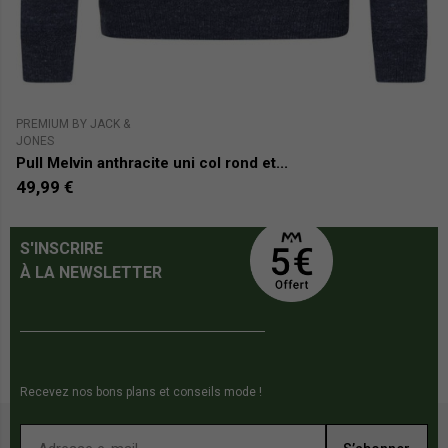
PREMIUM BY JACK &
PE
JONES
Pu
Pull Melvin anthracite uni col rond et...
6
49,99 €
S'INSCRIRE
À LA NEWSLETTER
Recevez nos bons plans et conseils mode !