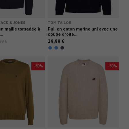
JACK & JONES
TOM TAILOR
en maille torsadée à
Pull en coton marine uni avec une
..
coupe droite...
39,99 €
99 €
-50%
-50%