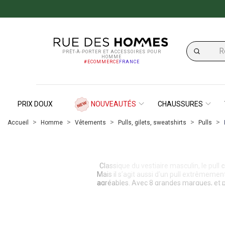
PRÊT-À-PORTER ET ACCESSOIRES POUR
HOMME
#ECOMMERCE
FRANCE
PRIX DOUX
NOUVEAUTÉS
CHAUSSURES
Accueil
Homme
Vêtements
Pulls, gilets, sweatshirts
Pulls
Classique du vestiaire masculin, le
pull
c
Mais il s’agit aussi d’un pull extrêmemen
agréables. Avec 8 grandes marques, et pr
des pulls col rond dans d