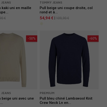
N JEANS
TOMMY JEANS
 kaki uni en maille
Pull beige uni coupe droite, col
pe...
rond et à...
54,94 €
|
90 €
109,90 €
-50%
-60%
N JEANS
PREMIUM
n beige uni avec une
Pull bleu chiné Lambswool Knit
..
Crew Neck Ln en...