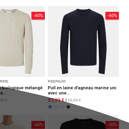
-60%
-60%
OMME
PREMIUM
n biologique mélangé
Pull en laine d'agneau marine uni
e...
avec une...
27,99 €
|
99 €
69,99 €
-60%
-50%