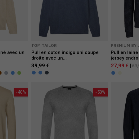
TOM TAILOR
PREMIUM BY 
iné avec un
Pull en coton indigo uni coupe
Pull en lain
droite avec un...
jersey endroi
39,99 €
27,99 €
|
69,
-40%
-50%