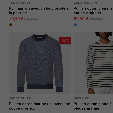
TEDDY SMITH
CALVIN KLEIN
Pull marron avec un logo brodé à
Pull en coton bleu ma
la poitrine...
coupe droite et...
19,99 €
59,99 €
|
|
39,99 €
99,90 €
-50%
TEDDY SMITH
DEELUXE
Pull en coton marine uni avec une
Pull en coton blanc à
coupe droite...
bleues marine...