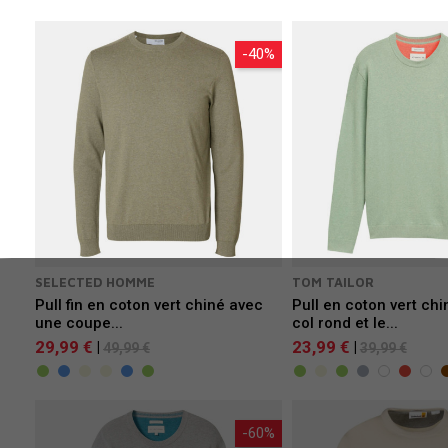
-40%
SELECTED HOMME
TOM TAILOR
Pull fin en coton vert chiné avec
Pull en coton vert ch
une coupe...
col rond et le...
29,99 €
23,99 €
|
|
49,99 €
39,99 €
-60%