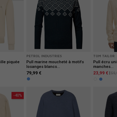
PETROL INDUSTRIES
TOM TAILOR
ille piquée
Pull marine moucheté à motifs
Pull écru uni
losanges blancs...
manches...
79,99 €
23,99 €
|
59,
-40%