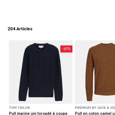
204 Articles
-60%
TOM TAILOR
PREMIUM BY JACK & JO
Pull marine uni torsadé à coupe
Pull en coton camel u