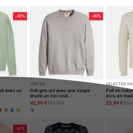
-40%
-40%
LEVI'S®
SELECTED H
iné avec un
Pull gris uni avec une coupe
Pull en coto
droite un col rond...
écru en maill
42,99 €
23,99 €
|
|
69,00 €
59,
-60%