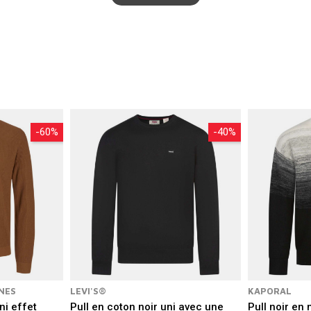
-60%
-40%
NES
LEVI'S®
KAPORAL
ni effet
Pull en coton noir uni avec une
Pull noir en 