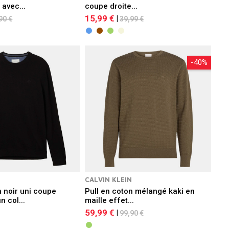
 avec...
coupe droite...
15,99 €
|
90 €
39,99 €
-40%
CALVIN KLEIN
n noir uni coupe
Pull en coton mélangé kaki en
n col...
maille effet...
59,99 €
|
99,90 €