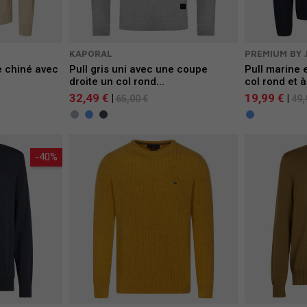
KAPORAL
PREMIUM BY 
e chiné avec
Pull gris uni avec une coupe
Pull marine 
droite un col rond...
col rond et à.
32,49 €
19,99 €
|
|
65,00 €
49,
-40%