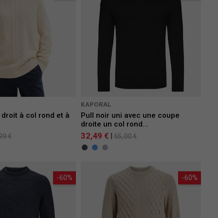
KAPORAL
 droit à col rond et à
Pull noir uni avec une coupe
droite un col rond...
32,49 €
|
99 €
65,00 €
-60%
-60%