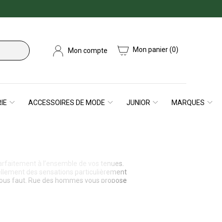
Mon panier
(0)
Mon compte
IE
ACCESSOIRES DE MODE
JUNIOR
MARQUES
parfaitement à l’ensemble de vos tenues.
urellement des sensations particulièrement
il vous faut. Rue des hommes vous propose
s comme le beige ou le noir.