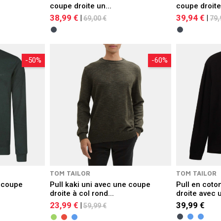
coupe droite un...
coupe droite
38,99 €
39,94 €
|
|
69,00 €
79,
-50%
-60%
TOM TAILOR
TOM TAILOR
e coupe
Pull kaki uni avec une coupe
Pull en coto
droite à col rond...
droite avec u
23,99 €
39,99 €
|
59,99 €