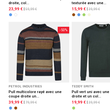
droite, col...
texturée avec une...
23,99 €
15,99 €
|
|
59,99 €
39,99 €
-50%
PETROL INDUSTRIES
TEDDY SMITH
Pull multicolore rayé avec une
Pull vert uni avec un
coupe droite un...
droite et un col...
39,99 €
19,99 €
|
|
79,99 €
39,99 €