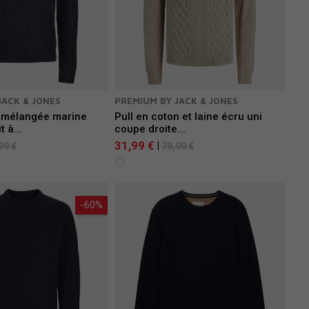
JACK & JONES
PREMIUM BY JACK & JONES
e mélangée marine
Pull en coton et laine écru uni
t à...
coupe droite...
31,99 €
|
99 €
79,99 €
-60%