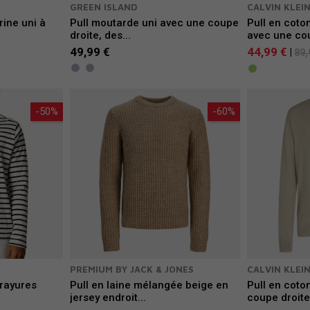
GREEN ISLAND
CALVIN KLEI
rine uni à
Pull moutarde uni avec une coupe
Pull en coton
droite, des...
avec une cou
49,99 €
44,99 €
|
89,
-50%
-60%
PREMIUM BY JACK & JONES
CALVIN KLEI
 rayures
Pull en laine mélangée beige en
Pull en coto
jersey endroit...
coupe droite.