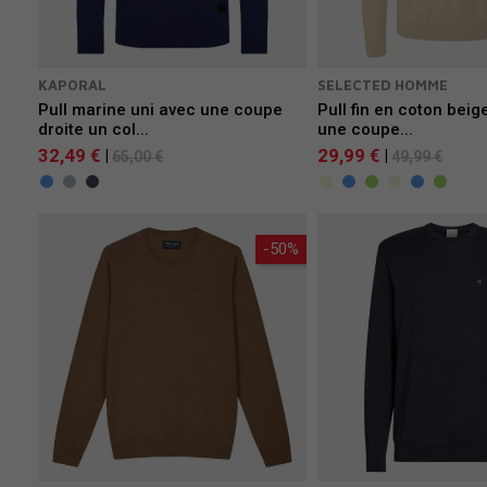
KAPORAL
SELECTED HOMME
Pull marine uni avec une coupe
Pull fin en coton beig
droite un col...
une coupe...
32,49 €
29,99 €
|
|
65,00 €
49,99 €
-50%