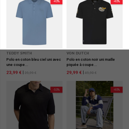
-40%
-40%
TEDDY SMITH
VON DUTCH
Polo en coton bleu ciel uni avec
Polo en coton noir uni maille
une coupe...
piquée à coupe...
23,99 €
|
29,99 €
|
39,99 €
49,90 €
-50%
-40%