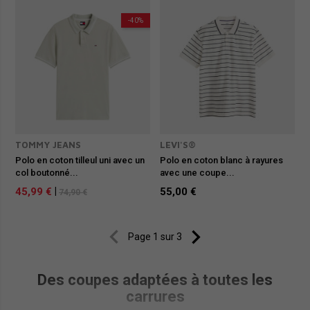
-40%
TOMMY JEANS
LEVI'S®
Polo en coton tilleul uni avec un
Polo en coton blanc à rayures
col boutonné...
avec une coupe...
45,99 €
|
55,00 €
74,90 €


Page 1 sur 3
Des coupes adaptées à toutes les
carrures