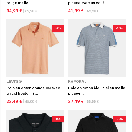
rouge maille...
piquée avec un col à...
34,99 €
|
41,99 €
|
69,90 €
69,90 €
-50%
-50%
LEVI'S®
KAPORAL
Polo en coton orange uni avec
Polo en coton bleu ciel en maille
un col boutonné...
piquée...
22,49 €
|
27,49 €
|
45,00 €
55,00 €
-40%
-70%