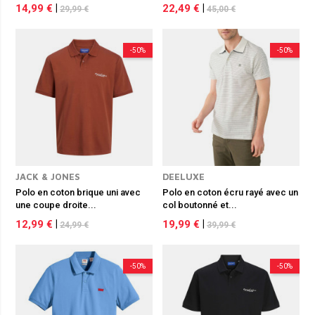
14,99 €
|
22,49 €
|
29,99 €
45,00 €
-50%
-50%
JACK & JONES
DEELUXE
Polo en coton brique uni avec
Polo en coton écru rayé avec un
une coupe droite...
col boutonné et...
12,99 €
|
19,99 €
|
24,99 €
39,99 €
-50%
-50%