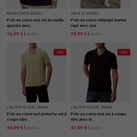
REDEFINED REBEL
JACK & JONES
Polo en coton noir uni en maille
Polo en coton mélangé marine
ajourée avec...
rayé avec une...
16,99 €
|
29,99 €
|
34,99 €
49,99 €
-50%
-40%
CALVIN KLEIN JEANS
CALVIN KLEIN JEANS
Polo en coton vert pistache uni à
Polo en coton noir uni à coupe
coupe slim...
slim avec le...
34,99 €
|
41,99 €
|
69,90 €
69,90 €