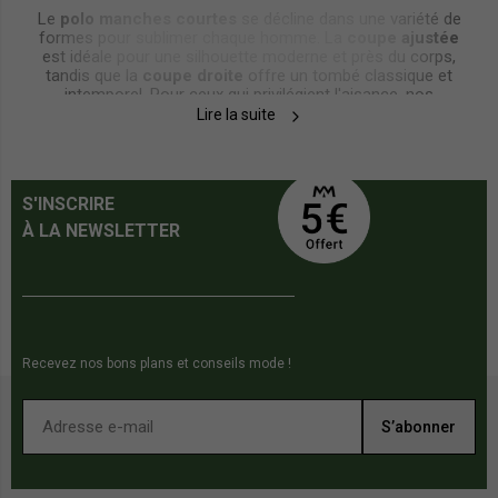
Le
polo manches courtes
se décline dans une variété de
formes pour sublimer chaque homme. La
coupe ajustée
est idéale pour une silhouette moderne et près du corps,
tandis que la
coupe droite
offre un tombé classique et
intemporel. Pour ceux qui privilégient l'aisance, nos
modèles à la coupe plus large garantissent une grande
Lire la suite
liberté de mouvement sans sacrifier l'élégance.
Le soin apporté au col et aux bordures des manches fait
toute la différence : des finitions en
bord-côtes
assurent
S'INSCRIRE
une tenue impeccable, tandis que le choix entre un col à
deux ou trois boutons permet de moduler votre style, du
À LA NEWSLETTER
plus décontracté au plus formel.
Couleurs et tendances : le mix parfait du
raffiné et du décontracté
Recevez nos bons plans et conseils mode !
Notre collection propose des
polos unis
aux couleurs
emblématiques comme le blanc, le bleu marine ou le vert
sapin. Ces pièces sont des piliers du style "sport-chic".
S’abonner
Pour apporter du dynamisme à votre vestiaire, optez pour
des
polos à rayures
, des modèles avec des cols
contrastés ou des logos brodés qui affichent clairement