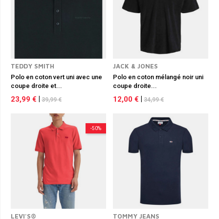
TEDDY SMITH
JACK & JONES
Polo en coton vert uni avec une
Polo en coton mélangé noir uni
coupe droite et...
coupe droite...
23,99 €
|
12,00 €
|
39,99 €
34,99 €
-50%
LEVI'S®
TOMMY JEANS