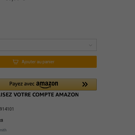
Ajouter au panier
914101
es
mith