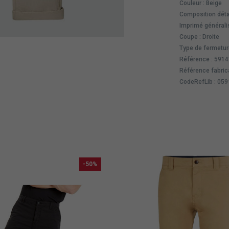
Couleur : Beige
Composition déta
Imprimé généralis
Coupe : Droite
Type de fermeture
Référence : 591
Référence fabric
CodeRefLib : 05
-50%