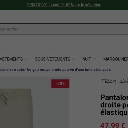
PRIX DOUX | Jusqu'à -50% sur la sélection
VÊTEMENTS
SOUS-VÊTEMENTS
NUIT
MAROQUINER
ntalon en coton beige à coupe droite pourvu d'une taille élastiquée
-20%
Pantalo
droite p
élastiq
47,99 €