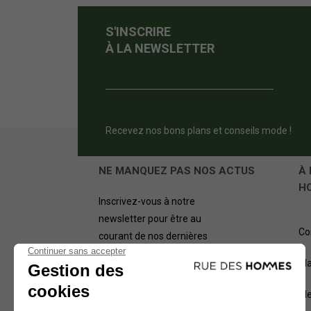
S'INSCRIRE
À LA NEWSLETTER
Recevez nos bons plans et conseils mode !
NE MANQUEZ PAS NOS ACTUS
À 
H
Inscrivez-vous à notre
newsletter pour être au
Co
courant de nos dernières
offres.
Pl
OK
Me