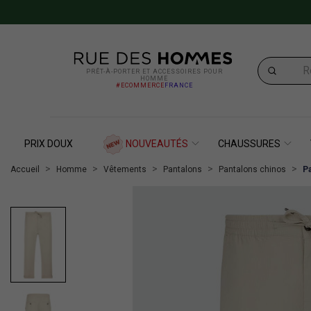
PRÊT-À-PORTER ET ACCESSOIRES POUR
HOMME
#ECOMMERCE
FRANCE
PRIX DOUX
NOUVEAUTÉS
CHAUSSURES
Accueil
Homme
Vêtements
Pantalons
Pantalons chinos
Pa