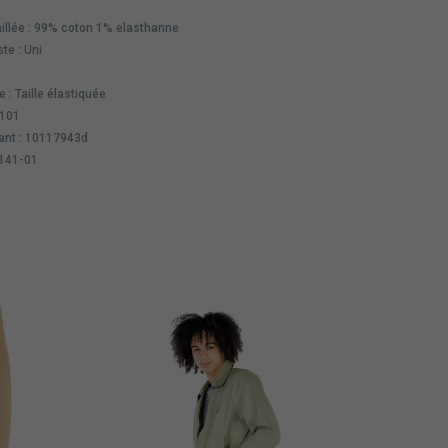
illée : 99% coton 1% elasthanne
te : Uni
 : Taille élastiquée
4101
ant : 10117943d
9141-01