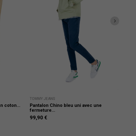
TOMMY JEANS
LEVI
 coton...
Pantalon Chino bleu uni avec une
Pan
fermeture...
une.
99,90 €
89,