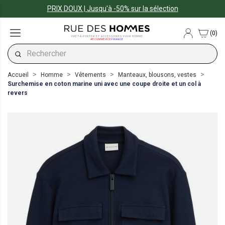
PRIX DOUX | Jusqu'à -50% sur la sélection
(0)
PRÊT-À-PORTER ET ACCESSOIRES POUR HOMME
#ECOMMERCE
FRANCE
Accueil
Homme
Vêtements
Manteaux, blousons, vestes
Surchemise en coton marine uni avec une coupe droite et un col à
revers