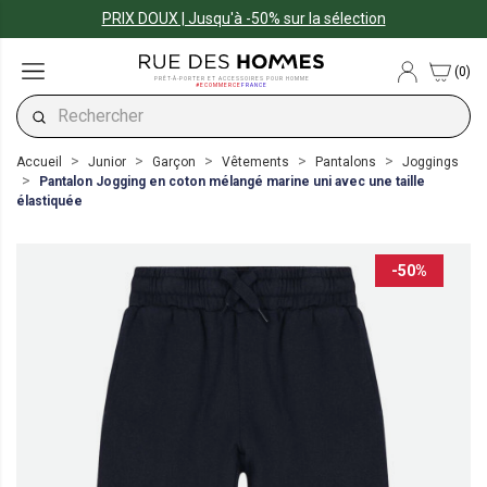
PRIX DOUX | Jusqu'à -50% sur la sélection
(0)
PRÊT-À-PORTER ET ACCESSOIRES POUR HOMME
#ECOMMERCE
FRANCE
Accueil
Junior
Garçon
Vêtements
Pantalons
Joggings
Pantalon Jogging en coton mélangé marine uni avec une taille
élastiquée
-50%