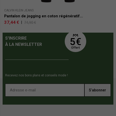
CALVIN KLEIN JEANS
P
Pantalon de jogging en coton régénératif...
P
37,44 €
3
|
74,90 €
S'INSCRIRE
À LA NEWSLETTER
Recevez nos bons plans et conseils mode !
S’abonner