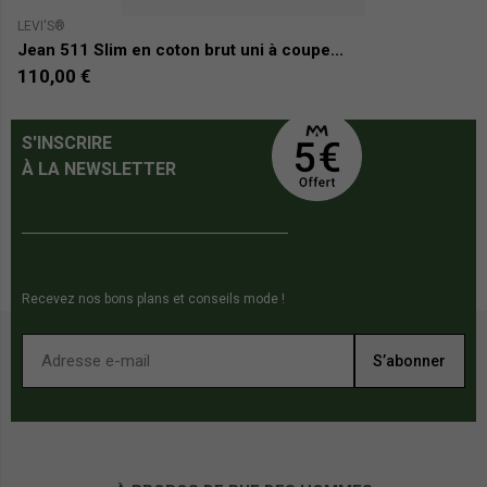
LEVI'S®
LE
Jean 511 Slim en coton brut uni à coupe...
Je
110,00 €
9
S'INSCRIRE
À LA NEWSLETTER
Recevez nos bons plans et conseils mode !
S’abonner