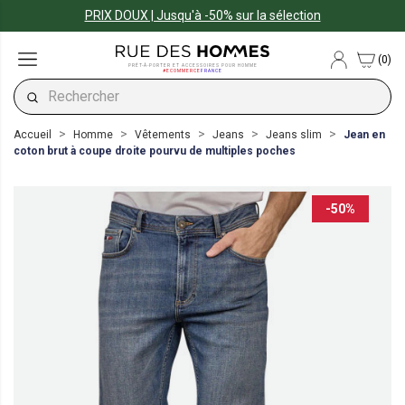
PRIX DOUX | Jusqu'à -50% sur la sélection
(0)
PRÊT-À-PORTER ET ACCESSOIRES POUR HOMME
#ECOMMERCE
FRANCE
Accueil
Homme
Vêtements
Jeans
Jeans slim
Jean en
coton brut à coupe droite pourvu de multiples poches
-50%