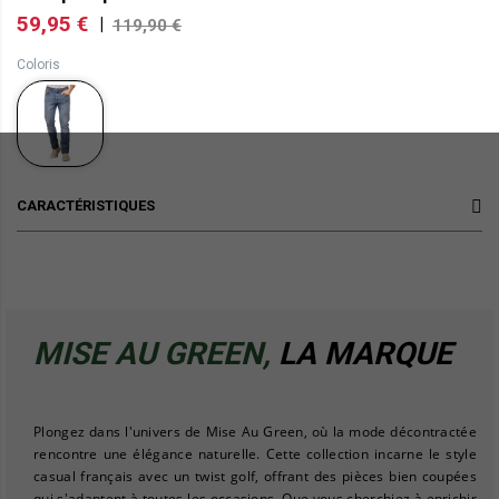
59,95 €
|
119,90 €
Coloris
CARACTÉRISTIQUES
MISE AU GREEN,
LA MARQUE
Plongez dans l'univers de Mise Au Green, où la mode décontractée
rencontre une élégance naturelle. Cette collection incarne le style
casual français avec un twist golf, offrant des pièces bien coupées
qui s'adaptent à toutes les occasions. Que vous cherchiez à enrichir