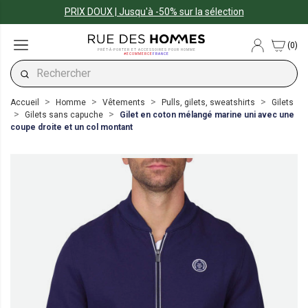
PRIX DOUX | Jusqu'à -50% sur la sélection
(0)
PRÊT-À-PORTER ET ACCESSOIRES POUR HOMME
#ECOMMERCE
FRANCE
Accueil
Homme
Vêtements
Pulls, gilets, sweatshirts
Gilets
Gilets sans capuche
Gilet en coton mélangé marine uni avec une
coupe droite et un col montant