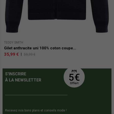
TEDDY SMITH
NO
Gilet anthracite uni 100% coton coupe...
C
35,99 €
4
|
59,99 €
S'INSCRIRE
À LA NEWSLETTER
Recevez nos bons plans et conseils mode !