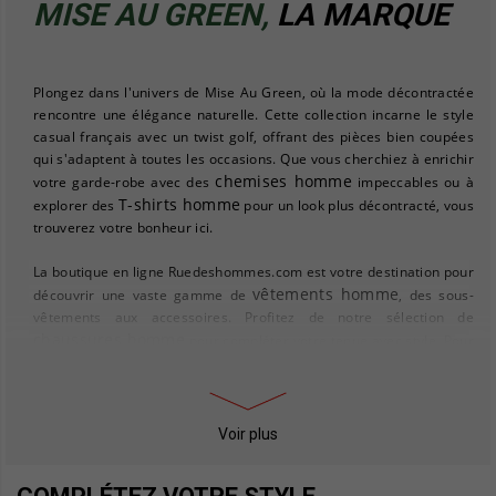
MISE AU GREEN,
LA MARQUE
Plongez dans l'univers de Mise Au Green, où la mode décontractée
rencontre une élégance naturelle. Cette collection incarne le style
casual français avec un twist golf, offrant des pièces bien coupées
qui s'adaptent à toutes les occasions. Que vous cherchiez à enrichir
chemises homme
votre garde-robe avec des
impeccables ou à
T-shirts homme
explorer des
pour un look plus décontracté, vous
trouverez votre bonheur ici.
La boutique en ligne Ruedeshommes.com est votre destination pour
vêtements homme
découvrir une vaste gamme de
, des sous-
vêtements aux accessoires. Profitez de notre sélection de
chaussures homme
pour compléter votre tenue avec style. Pour
doudounes homme
les amateurs de confort et de chaleur, nos
sont idéales pour affronter les saisons froides sans compromettre
le style.
Voir plus
Ruedeshommes.com ne se contente pas de vous habiller, mais vous
propose également des idées cadeaux pour homme, parfaites pour