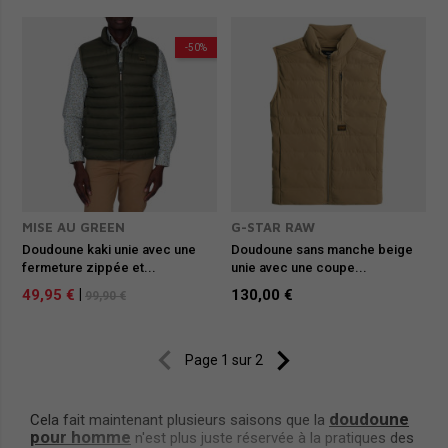
-50%
MISE AU GREEN
G-STAR RAW
Doudoune kaki unie avec une
Doudoune sans manche beige
fermeture zippée et...
unie avec une coupe...
49,95 €
|
130,00 €
99,90 €


Page 1 sur 2
doudoune
Cela fait maintenant plusieurs saisons que la
pour homme
n'est plus juste réservée à la pratiques des