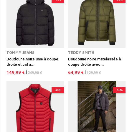
TOMMY JEANS
TEDDY SMITH
Doudoune noire unie à coupe
Doudoune noire matelassée à
droite et col à...
coupe droite avec...
149,99 €
|
64,99 €
|
249,90 €
129,99 €
-40%
-50%