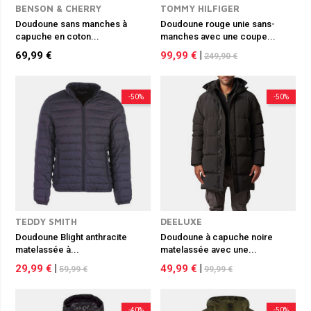
BENSON & CHERRY
TOMMY HILFIGER
Doudoune sans manches à
Doudoune rouge unie sans-
capuche en coton...
manches avec une coupe...
69,99 €
99,99 €
|
249,90 €
-50%
-50%
TEDDY SMITH
DEELUXE
Doudoune Blight anthracite
Doudoune à capuche noire
matelassée à...
matelassée avec une...
29,99 €
|
49,99 €
|
59,99 €
99,99 €
-40%
-50%