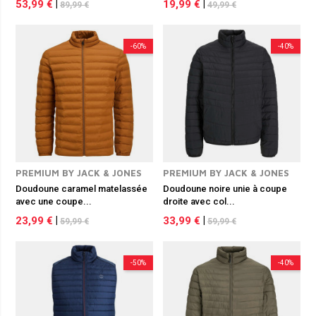
53,99 €
|
19,99 €
|
89,99 €
49,99 €
-60%
-40%
PREMIUM BY JACK & JONES
PREMIUM BY JACK & JONES
Doudoune caramel matelassée
Doudoune noire unie à coupe
avec une coupe...
droite avec col...
23,99 €
|
33,99 €
|
59,99 €
59,99 €
-50%
-40%