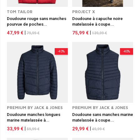
TOM TAILOR
PROJECT X
Doudoune rouge sans manches
Doudoune à capuche noire
pourvue de poches...
matelassée à coupe...
47,99 €
|
75,99 €
|
79,99 €
139,99 €
-40%
-40%
PREMIUM BY JACK & JONES
PREMIUM BY JACK & JONES
Doudoune manches longues
Doudoune sans manches marine
marine matelassée à...
matelassée à coupe...
33,99 €
|
29,99 €
|
59,99 €
49,99 €