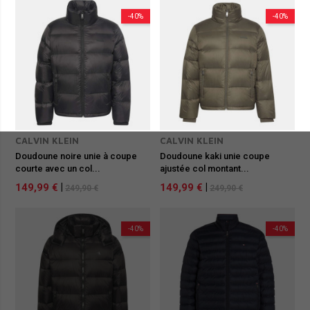
-40%
-40%
CALVIN KLEIN
CALVIN KLEIN
Doudoune noire unie à coupe
Doudoune kaki unie coupe
courte avec un col...
ajustée col montant...
149,99 €
|
149,99 €
|
249,90 €
249,90 €
-40%
-40%