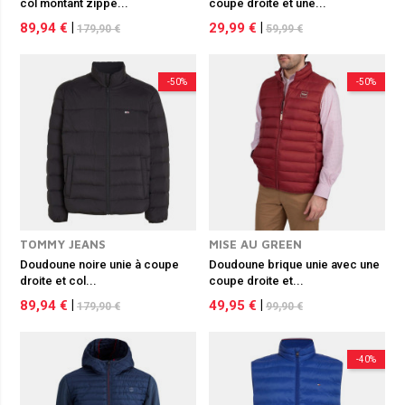
col montant zippé...
coupe droite et une...
89,94 €
|
29,99 €
|
179,90 €
59,99 €
-50%
-50%
TOMMY JEANS
MISE AU GREEN
Doudoune noire unie à coupe
Doudoune brique unie avec une
droite et col...
coupe droite et...
89,94 €
|
49,95 €
|
179,90 €
99,90 €
-40%