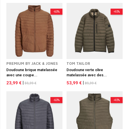
-60%
-40%
PREMIUM BY JACK & JONES
TOM TAILOR
Doudoune brique matelassée
Doudoune verte olive
avec une coupe...
matelassée avec des...
23,99 €
|
53,99 €
|
59,99 €
89,99 €
-60%
-40%