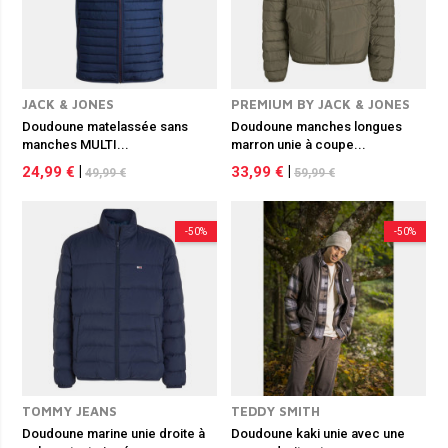
JACK & JONES
PREMIUM BY JACK & JONES
Doudoune matelassée sans
Doudoune manches longues
manches MULTI...
marron unie à coupe...
24,99 €
|
33,99 €
|
49,99 €
59,99 €
-50%
-50%
TOMMY JEANS
TEDDY SMITH
Doudoune marine unie droite à
Doudoune kaki unie avec une