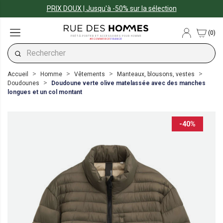
PRIX DOUX | Jusqu'à -50% sur la sélection
(0)
PRÊT-À-PORTER ET ACCESSOIRES POUR HOMME
#ECOMMERCE
FRANCE
Accueil
Homme
Vêtements
Manteaux, blousons, vestes
Doudounes
Doudoune verte olive matelassée avec des manches
longues et un col montant
-40%