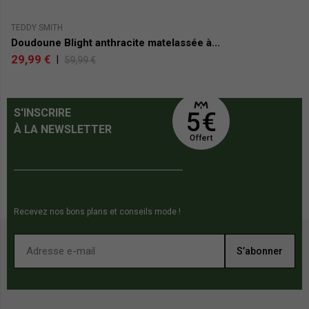
TEDDY SMITH
D
Doudoune Blight anthracite matelassée à...
D
29,99 €
1
|
59,99 €
S'INSCRIRE
À LA NEWSLETTER
Recevez nos bons plans et conseils mode !
S’abonner