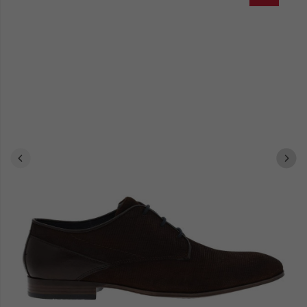
juste. Chaque référence traverse nos filtres exigeants pour
satisfaire l'homme contemporain intransigeant sur la qualité.
Silhouette décontractée ou ensemble structuré, le duo Bullboxer-
Ruedeshommes.com vous escorte dans toutes vos explorations
vestimentaires. Explorez immédiatement notre sélection et laissez-
vous captiver par cette synthèse réussie entre confort, expression
personnelle et innovation technique.