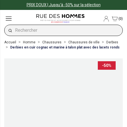
PRIX DOUX | Jusqu'à -50% sur la sélection
(0)
PRÊT-À-PORTER ET ACCESSOIRES POUR HOMME
#ECOMMERCE
FRANCE
Accueil
Homme
Chaussures
Chaussures de ville
Derbies
Derbies en cuir cognac et marine à talon plat avec des lacets ronds
-50%