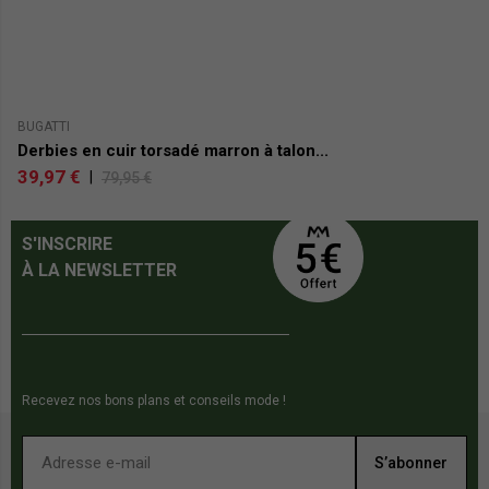
BUGATTI
PI
Derbies en cuir torsadé marron à talon...
De
39,97 €
5
|
79,95 €
S'INSCRIRE
À LA NEWSLETTER
Recevez nos bons plans et conseils mode !
S’abonner