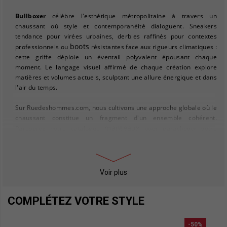
Bullboxer
célèbre l'esthétique métropolitaine à travers un
chaussant où style et contemporanéité dialoguent. Sneakers
tendance pour virées urbaines, derbies raffinés pour contextes
boots
professionnels ou
résistantes face aux rigueurs climatiques :
cette griffe déploie un éventail polyvalent épousant chaque
moment. Le langage visuel affirmé de chaque création explore
matières et volumes actuels, sculptant une allure énergique et dans
l'air du temps.
Sur Ruedeshommes.com, nous cultivons une approche globale où le
chaussant constitue un fragment d'un ensemble cohérent.
manteaux
Parcourez notre catalogue
pour parachever votre
gilet
silhouette tout en vous abritant avec distinction. Ajoutez un
stratégique pour intensifier la sophistication de votre composition.
Nos textiles et accessoires sont orchestrés pour dialoguer
harmonieusement avec votre paire Bullboxer favorite.
Voir plus
slips
Priorité au bien-être quotidien ? Découvrez notre assortiment
COMPLÉTEZ VOTRE STYLE
homme
fusionnant esthétique et praticité invisible. Passionnés de
chaussures homme
tendances, notre gamme
représente un
passage obligé, conjuguant excellence constructive et tarification
-50%