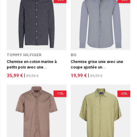
TOMMY HILFIGER
BO
Chemise en coton marine à
Chemise grise unie avec une
petits pois avec une...
coupe ajustée un...
35,99 €
|
19,99 €
|
89,90 €
49,99 €
-70%
-50%