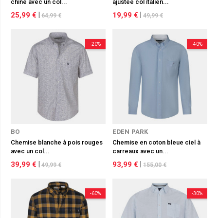
chiné avec un col...
ajustée col italien...
25,99 €
|
19,99 €
|
64,99 €
49,99 €
-20%
-40%
BO
EDEN PARK
Chemise blanche à pois rouges
Chemise en coton bleue ciel à
avec un col...
carreaux avec un...
39,99 €
|
93,99 €
|
49,99 €
155,00 €
-60%
-30%