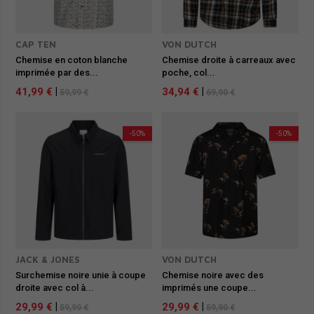
CAP TEN
VON DUTCH
Chemise en coton blanche
Chemise droite à carreaux avec
imprimée par des...
poche, col...
41,99 €
|
34,94 €
|
59,99 €
69,90 €
-50%
-50%
JACK & JONES
VON DUTCH
Surchemise noire unie à coupe
Chemise noire avec des
droite avec col à...
imprimés une coupe...
29,99 €
|
29,99 €
|
59,99 €
59,90 €