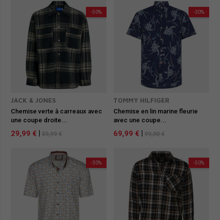
-50%
-30%
JACK & JONES
TOMMY HILFIGER
Chemise verte à carreaux avec
Chemise en lin marine fleurie
une coupe droite...
avec une coupe...
29,99 €
|
69,99 €
|
59,99 €
99,90 €
-30%
-50%