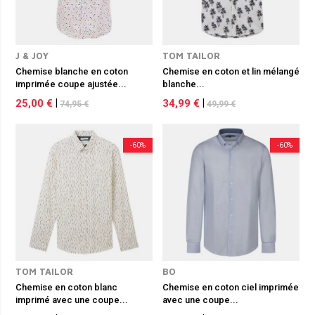
J & JOY
TOM TAILOR
Chemise blanche en coton
Chemise en coton et lin mélangé
imprimée coupe ajustée...
blanche...
25,00 €
|
34,99 €
|
74,95 €
49,99 €
-60%
-60%
TOM TAILOR
BO
Chemise en coton blanc
Chemise en coton ciel imprimée
imprimé avec une coupe...
avec une coupe...