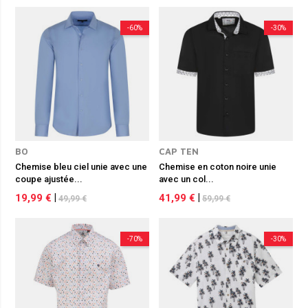
-60%
-30%
BO
CAP TEN
Chemise bleu ciel unie avec une
Chemise en coton noire unie
coupe ajustée...
avec un col...
19,99 €
|
41,99 €
|
49,99 €
59,99 €
-70%
-30%