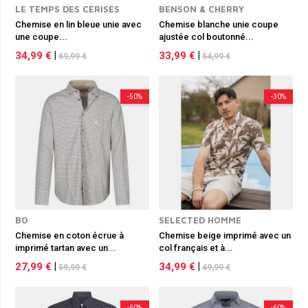
LE TEMPS DES CERISES
BENSON & CHERRY
Chemise en lin bleue unie avec
Chemise blanche unie coupe
une coupe...
ajustée col boutonné...
34,99 €
|
33,99 €
|
69,99 €
54,99 €
-50%
-30%
BO
SELECTED HOMME
Chemise en coton écrue à
Chemise beige imprimé avec un
imprimé tartan avec un...
col français et à...
27,99 €
|
34,99 €
|
59,99 €
49,99 €
-60%
-60%