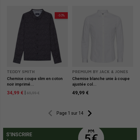
-50%
TEDDY SMITH
PREMIUM BY JACK & JONES
Chemise coupe slim en coton
Chemise blanche unie à coupe
noir imprimé...
ajustée col...
34,99 €
|
49,99 €
69,99 €


Page 1 sur 14
S'INSCRIRE