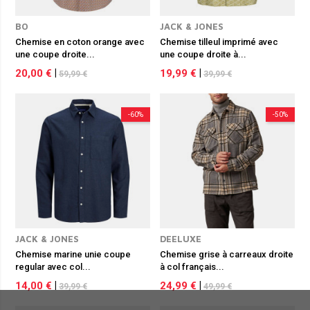
BO
JACK & JONES
Chemise en coton orange avec
Chemise tilleul imprimé avec
une coupe droite...
une coupe droite à...
20,00 €
|
19,99 €
|
59,99 €
39,99 €
-60%
-50%
JACK & JONES
DEELUXE
Chemise marine unie coupe
Chemise grise à carreaux droite
regular avec col...
à col français...
14,00 €
|
24,99 €
|
39,99 €
49,99 €