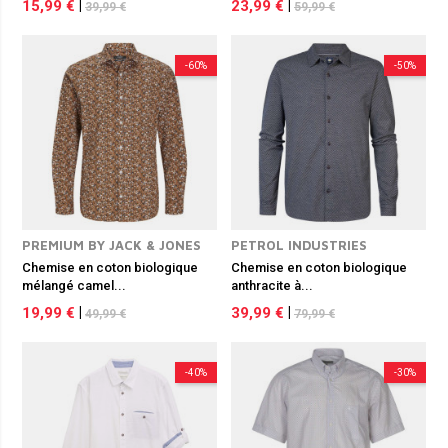
15,99 €
|
23,99 €
|
39,99 €
59,99 €
-60%
-50%
PREMIUM BY JACK & JONES
PETROL INDUSTRIES
Chemise en coton biologique
Chemise en coton biologique
mélangé camel...
anthracite à...
19,99 €
|
39,99 €
|
49,99 €
79,99 €
-40%
-30%