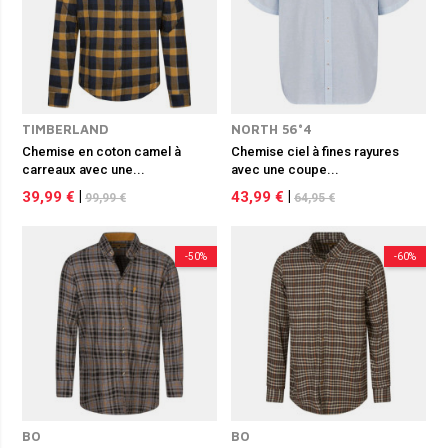
TIMBERLAND
NORTH 56°4
Chemise en coton camel à
Chemise ciel à fines rayures
carreaux avec une...
avec une coupe...
39,99 €
|
43,99 €
|
99,99 €
64,95 €
-50%
-60%
BO
BO