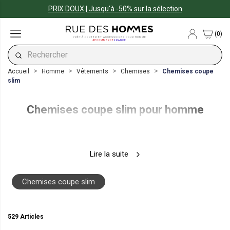
PRIX DOUX | Jusqu'à -50% sur la sélection
(0)
PRÊT-À-PORTER ET ACCESSOIRES POUR HOMME
#ECOMMERCE
FRANCE
Accueil
Homme
Vêtements
Chemises
Chemises coupe
slim
Chemises coupe slim pour homme
Lire la suite
Chemises coupe slim
529 Articles