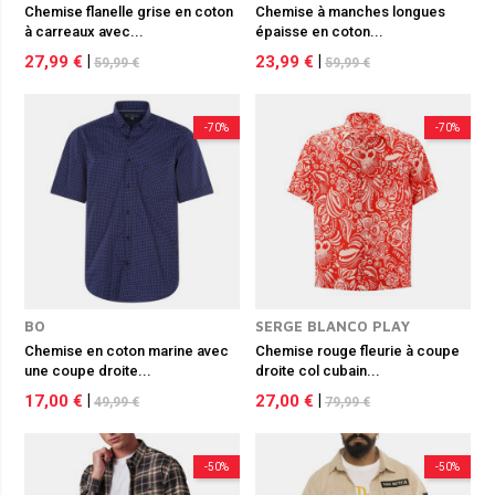
Chemise flanelle grise en coton
Chemise à manches longues
à carreaux avec...
épaisse en coton...
27,99 €
|
23,99 €
|
59,99 €
59,99 €
-70%
-70%
BO
SERGE BLANCO PLAY
Chemise en coton marine avec
Chemise rouge fleurie à coupe
une coupe droite...
droite col cubain...
17,00 €
|
27,00 €
|
49,99 €
79,99 €
-50%
-50%