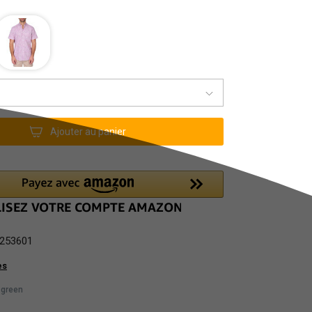
Ajouter au panier
253601
es
 green