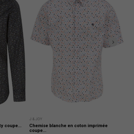
J & JOY
TOM 
y coupe...
Chemise blanche en coton imprimée
Che
coupe...
15,