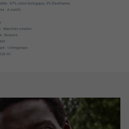
illée : 97% coton biologique, 3% Élasthanne
te : A motifs
e
 : Manches courtes
e : Boutons
3601
ant : 1chmgenaro
2536-01