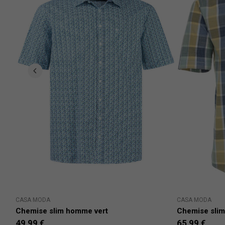
CASA MODA
CASA MODA
Chemise slim homme vert
Chemise sli
49,99 €
65,99 €