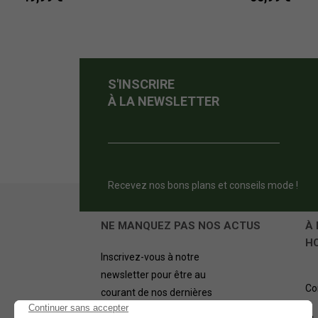
S'INSCRIRE
À LA NEWSLETTER
Recevez nos bons plans et conseils mode !
NE MANQUEZ PAS NOS ACTUS
À 
H
Inscrivez-vous à notre
newsletter pour être au
Co
courant de nos dernières
offres.