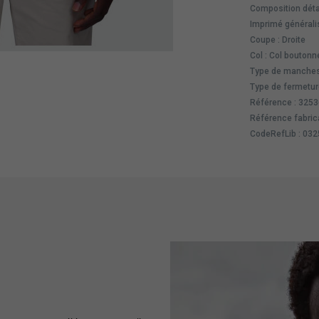
Composition déta
Imprimé généralis
Coupe : Droite
Col : Col boutonn
Type de manches
Type de fermetur
Référence : 325
Référence fabric
CodeRefLib : 03