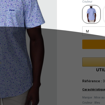
Couleur
M
Référence :
3
Caractéristiqu
Marque : Mise au
Couleur : Bleu