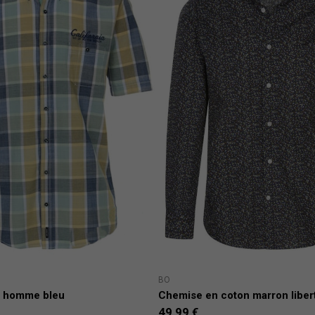
BO
m homme bleu
Chemise en coton marron libert
49,99 €