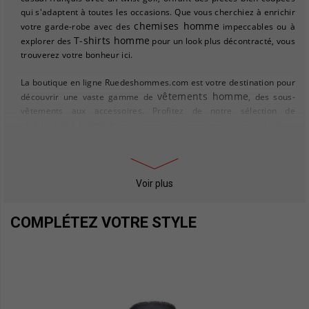
qui s'adaptent à toutes les occasions. Que vous cherchiez à enrichir
chemises homme
votre garde-robe avec des
impeccables ou à
T-shirts homme
explorer des
pour un look plus décontracté, vous
trouverez votre bonheur ici.
La boutique en ligne Ruedeshommes.com est votre destination pour
vêtements homme
découvrir une vaste gamme de
, des sous-
vêtements aux accessoires. Profitez de notre sélection de
chaussures homme
pour compléter votre tenue avec style. Pour
doudounes homme
les amateurs de confort et de chaleur, nos
sont idéales pour affronter les saisons froides sans compromettre
le style.
Voir plus
Ruedeshommes.com ne se contente pas de vous habiller, mais vous
propose également des idées cadeaux pour homme, parfaites pour
COMPLÉTEZ VOTRE STYLE
toutes les occasions. Explorez notre sélection et trouvez la pièce qui
jeans
fera plaisir à coup sûr. Que vous soyez à la recherche d'un
homme
tendance ou d'un accessoire unique, chaque article est
choisi pour son excellent rapport qualité-prix. Laissez-vous séduire
par l'alliance parfaite entre confort et élégance, et redécouvrez le
plaisir de vous habiller avec Mise Au Green.