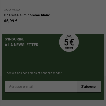
CASA MODA
B
Chemise slim homme blanc
C
65,99 €
4
S'INSCRIRE
À LA NEWSLETTER
Recevez nos bons plans et conseils mode !
S’abonner