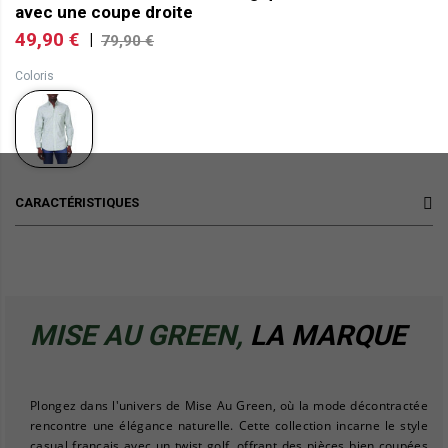
avec une coupe droite
49,90 €
|
79,90 €
Coloris
CARACTÉRISTIQUES
MISE AU GREEN,
LA MARQUE
Plongez dans l'univers de Mise Au Green, où la mode décontractée
rencontre une élégance naturelle. Cette collection incarne le style
casual français avec un twist golf, offrant des pièces bien coupées