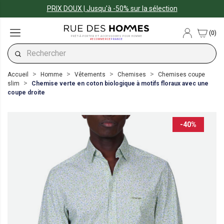
PRIX DOUX | Jusqu'à -50% sur la sélection
(0)
PRÊT-À-PORTER ET ACCESSOIRES POUR HOMME
#ECOMMERCE
FRANCE
Accueil
Homme
Vêtements
Chemises
Chemises coupe
slim
Chemise verte en coton biologique à motifs floraux avec une
coupe droite
-40%