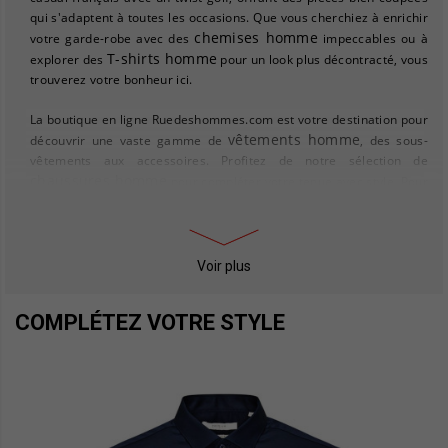
qui s'adaptent à toutes les occasions. Que vous cherchiez à enrichir
chemises homme
votre garde-robe avec des
impeccables ou à
T-shirts homme
explorer des
pour un look plus décontracté, vous
trouverez votre bonheur ici.
La boutique en ligne Ruedeshommes.com est votre destination pour
vêtements homme
découvrir une vaste gamme de
, des sous-
vêtements aux accessoires. Profitez de notre sélection de
chaussures homme
pour compléter votre tenue avec style. Pour
doudounes homme
les amateurs de confort et de chaleur, nos
sont idéales pour affronter les saisons froides sans compromettre
le style.
Voir plus
Ruedeshommes.com ne se contente pas de vous habiller, mais vous
propose également des idées cadeaux pour homme, parfaites pour
COMPLÉTEZ VOTRE STYLE
toutes les occasions. Explorez notre sélection et trouvez la pièce qui
jeans
fera plaisir à coup sûr. Que vous soyez à la recherche d'un
homme
tendance ou d'un accessoire unique, chaque article est
choisi pour son excellent rapport qualité-prix. Laissez-vous séduire
par l'alliance parfaite entre confort et élégance, et redécouvrez le
plaisir de vous habiller avec Mise Au Green.