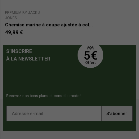
PREMIUM BY JACK &
S
JONES
C
Chemise marine à coupe ajustée à col...
2
49,99 €
S'INSCRIRE
À LA NEWSLETTER
Recevez nos bons plans et conseils mode !
S’abonner