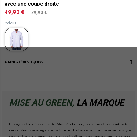
avec une coupe droite
49,90 €
|
79,90 €
Coloris
CARACTÉRISTIQUES
MISE AU GREEN,
LA MARQUE
Plongez dans l'univers de Mise Au Green, où la mode décontractée
rencontre une élégance naturelle. Cette collection incarne le style
casual français avec un twist golf, offrant des pièces bien coupées