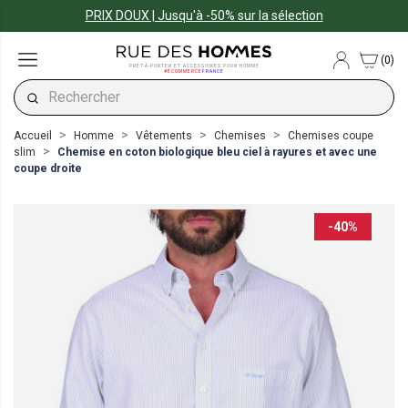
PRIX DOUX | Jusqu'à -50% sur la sélection
(0)
PRÊT-À-PORTER ET ACCESSOIRES POUR HOMME
#ECOMMERCE
FRANCE
Accueil
Homme
Vêtements
Chemises
Chemises coupe
slim
Chemise en coton biologique bleu ciel à rayures et avec une
coupe droite
-40%