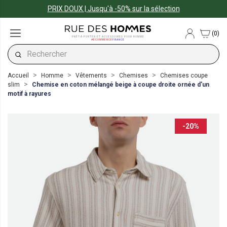
PRIX DOUX | Jusqu'à -50% sur la sélection
(0)
PRÊT-À-PORTER ET ACCESSOIRES POUR HOMME
#ECOMMERCE
FRANCE
Accueil
Homme
Vêtements
Chemises
Chemises coupe
slim
Chemise en coton mélangé beige à coupe droite ornée d'un
motif à rayures
-20%