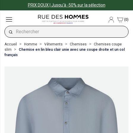
PRIX DOUX | Jusqu'à -50% sur la sélection
(0)
PRÊT-À-PORTER ET ACCESSOIRES POUR HOMME
#ECOMMERCE
FRANCE
Accueil
Homme
Vêtements
Chemises
Chemises coupe
slim
Chemise en lin bleu clair unie avec une coupe droite et un col
français