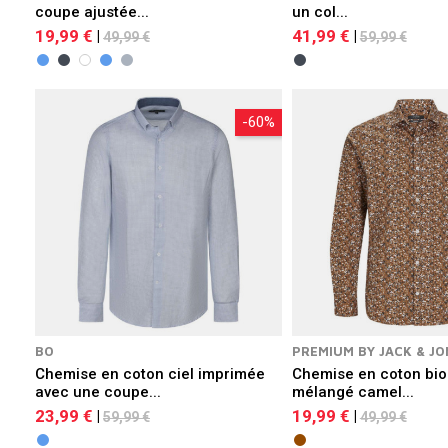
coupe ajustée...
un col...
19,99 €
41,99 €
|
|
49,99 €
59,99 €
-60%
BO
PREMIUM BY JACK & JO
Chemise en coton ciel imprimée
Chemise en coton bio
avec une coupe...
mélangé camel...
23,99 €
19,99 €
|
|
59,99 €
49,99 €