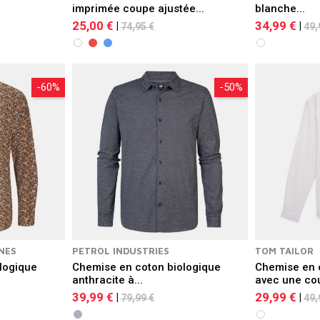
imprimée coupe ajustée...
blanche...
25,00 €
34,99 €
|
|
74,95 €
49,
-60%
-50%
NES
PETROL INDUSTRIES
TOM TAILOR
logique
Chemise en coton biologique
Chemise en 
anthracite à...
avec une cou
39,99 €
29,99 €
|
|
79,99 €
49,