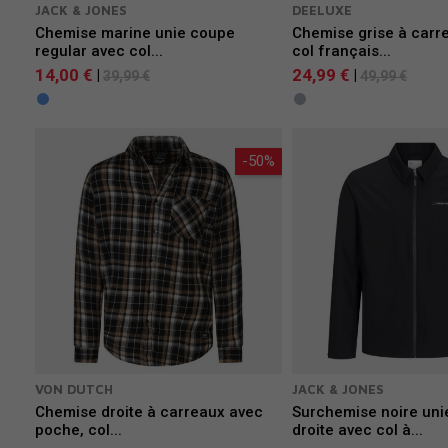
JACK & JONES
DEELUXE
Chemise marine unie coupe
Chemise grise à carre
regular avec col...
col français...
14,00 €
24,99 €
|
|
39,99 €
49,99 €
-50%
VON DUTCH
JACK & JONES
Chemise droite à carreaux avec
Surchemise noire uni
poche, col...
droite avec col à...