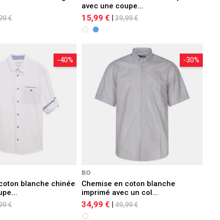
avec une coupe...
15,99 €
|
99 €
39,99 €
-40%
-30%
BO
coton blanche chinée
Chemise en coton blanche
pe...
imprimé avec un col...
34,99 €
|
99 €
49,99 €