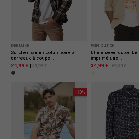
DEELUXE
VON DUTCH
Surchemise en coton noire à
Chemise en coton bei
carreaux à coupe...
imprimé une...
24,99 €
34,99 €
|
|
49,99 €
69,90 €
-30%