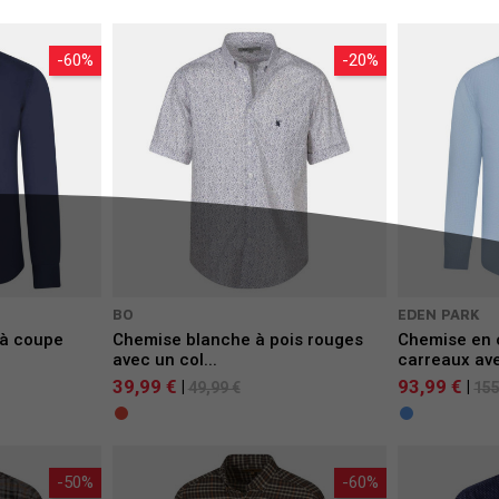
-60%
-20%
BO
EDEN PARK
 à coupe
Chemise blanche à pois rouges
Chemise en c
avec un col...
carreaux ave
39,99 €
93,99 €
|
|
49,99 €
155
-50%
-60%