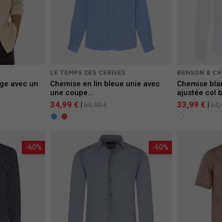
LE TEMPS DES CERISES
BENSON & C
ge avec un
Chemise en lin bleue unie avec
Chemise bla
une coupe...
ajustée col 
34,99 €
33,99 €
|
|
69,99 €
54,
-60%
-60%