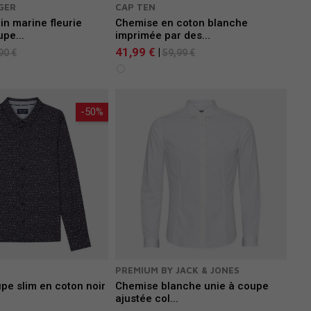
GER
CAP TEN
in marine fleurie
Chemise en coton blanche
pe...
imprimée par des...
41,99 €
|
90 €
59,99 €
-50%
PREMIUM BY JACK & JONES
pe slim en coton noir
Chemise blanche unie à coupe
ajustée col...