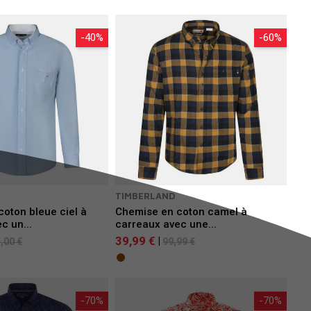
-40%
-60%
TIMBERLAND
oton bleue ciel à
Chemise en coton camel à
c un...
carreaux avec une...
39,99 €
|
,00 €
99,99 €
-70%
-70%