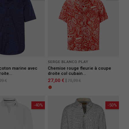
SERGE BLANCO PLAY
coton marine avec
Chemise rouge fleurie à coupe
oite...
droite col cubain...
27,00 €
|
99 €
79,99 €
-40%
-50%