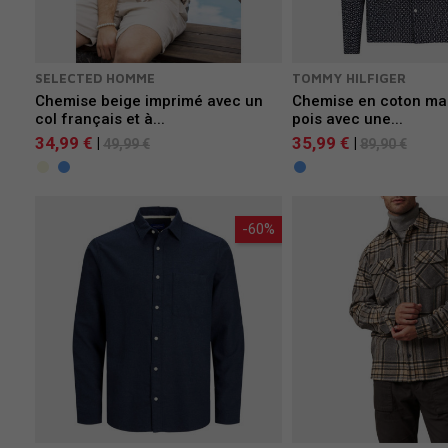
SELECTED HOMME
TOMMY HILFIGER
Chemise beige imprimé avec un
Chemise en coton mar
col français et à...
pois avec une...
34,99 €
35,99 €
|
|
49,99 €
89,90 €
-60%