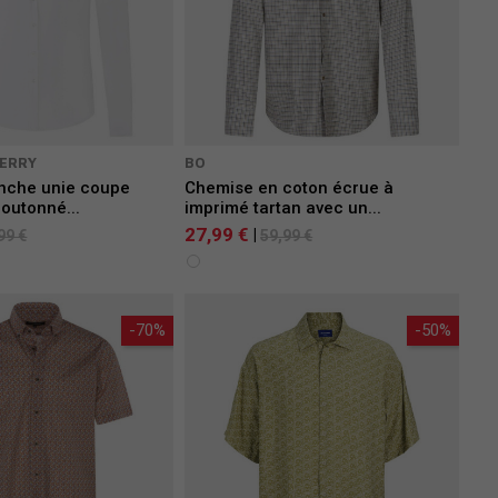
HERRY
BO
nche unie coupe
Chemise en coton écrue à
boutonné...
imprimé tartan avec un...
27,99 €
|
99 €
59,99 €
-70%
-50%