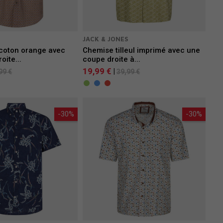
JACK & JONES
coton orange avec
Chemise tilleul imprimé avec une
oite...
coupe droite à...
19,99 €
|
99 €
39,99 €
-30%
-30%