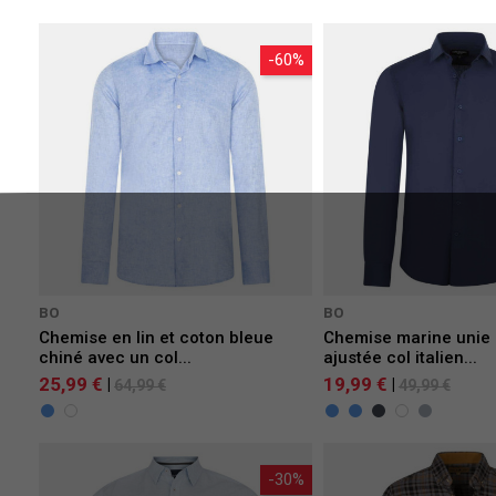
-60%
BO
BO
Chemise en lin et coton bleue
Chemise marine unie
chiné avec un col...
ajustée col italien...
25,99 €
19,99 €
|
|
64,99 €
49,99 €
-30%