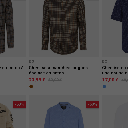
BO
BO
e en coton à
Chemise à manches longues
Chemise en 
épaisse en coton...
une coupe dr
23,99 €
17,00 €
|
|
59,99 €
49,
-50%
-50%