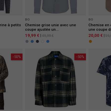
BO
BO
ine à petits
Chemise grise unie avec une
Chemise en 
coupe ajustée un...
une coupe dr
19,99 €
20,00 €
|
|
49,99 €
59,
-50%
-50%