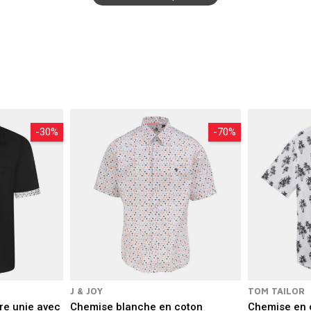
-30%
-70%
J & JOY
TOM TAILOR
re unie avec
Chemise blanche en coton
Chemise en c