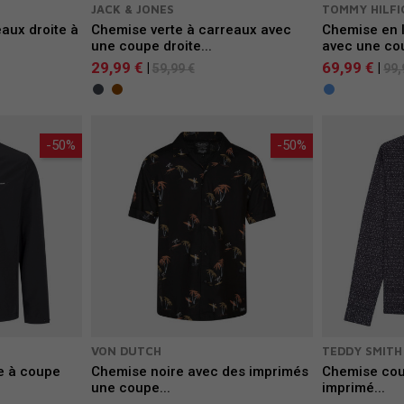
JACK & JONES
TOMMY HILFI
aux droite à
Chemise verte à carreaux avec
Chemise en l
une coupe droite...
avec une cou
29,99 €
69,99 €
|
|
59,99 €
99,
-50%
-50%
VON DUTCH
TEDDY SMITH
e à coupe
Chemise noire avec des imprimés
Chemise cou
une coupe...
imprimé...