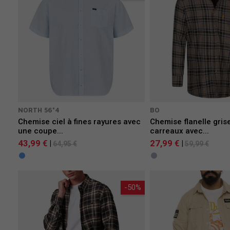
NORTH 56°4
BO
Chemise ciel à fines rayures avec
Chemise flanelle gris
une coupe...
carreaux avec...
43,99 €
27,99 €
|
|
64,95 €
59,99 €
-50%