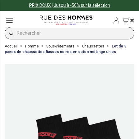
PRIX DOUX | Jusqu'à -50% sur la sélection
(0)
PRÊT-À-PORTER ET ACCESSOIRES POUR HOMME
#ECOMMERCE
FRANCE
Accueil
Homme
Sous-vêtements
Chaussettes
Lot de 3
paires de chaussettes Basses noires en coton mélangé unies