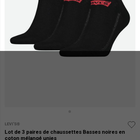
LEVI'S®
Lot de 3 paires de chaussettes Basses noires en
coton mélangé unies