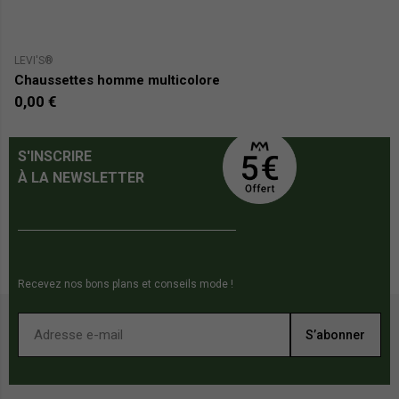
LEVI'S®
CA
Chaussettes homme multicolore
L
0,00 €
1
S'INSCRIRE
À LA NEWSLETTER
Recevez nos bons plans et conseils mode !
S’abonner