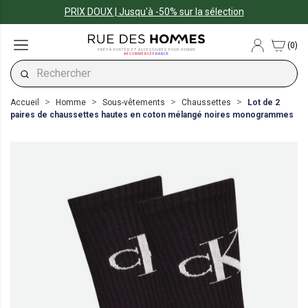
PRIX DOUX | Jusqu'à -50% sur la sélection
(0)
PRÊT-À-PORTER ET ACCESSOIRES POUR HOMME
#ECOMMERCE
FRANCE
Accueil
Homme
Sous-vêtements
Chaussettes
Lot de 2
paires de chaussettes hautes en coton mélangé noires monogrammes