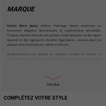
MARQUE
Calvin Klein Jeans
célèbre l'héritage denim américain en
fusionnant élégance décontractée et sophistication accessible.
Chaque création véhicule une posture contemporaine via des lignes
épurées et des signatures visuelles légendaires, conçues pour les
adeptes d'un minimalisme raffiné et affirmé.
Ruedeshommes.com déploie un éventail complet de textiles et
compléments masculins, couvrant chemises structurées jusqu'aux
sous-vêtements
essentiels intimes. Parcourez notre catalogue
homme
pour prolonger votre vestiaire Calvin Klein via boxers,
slips et caleçons premium.
Pour construire une silhouette harmonieuse, mariez vos jeans
Voir plus
sweats homme
Calvin Klein avec nos
, incarnant l'alliance casual-
chic maîtrisée. Ajoutez une strate de bien-être via nos
COMPLÉTEZ VOTRE STYLE
chaussettes homme
, proposées dans une diversité chromatique
et stylistique.