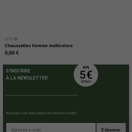
LEVI'S®
CA
Chaussettes homme multicolore
L
0,00 €
1
S'INSCRIRE
À LA NEWSLETTER
Recevez nos bons plans et conseils mode !
S’abonner