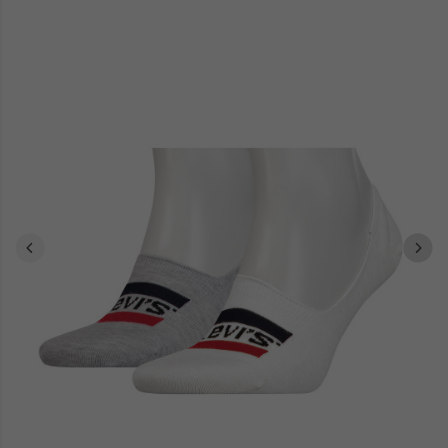
Les passionnés de chaussant exploreront notre assortiment
baskets homme
boots homme
ou opteront pour des
au
caractère audacieux. Chaque modèle conjugue praticité et impact
visuel, dialoguant naturellement avec l'univers esthétique Calvin
Klein.
Composition détendue ou ensemble structuré,
Calvin Klein Jeans
offre des solutions polyvalentes épousant chaque contexte.
Explorez notre sélection et laissez-vous captiver par l'identité
distinctive de cette griffe emblématique.