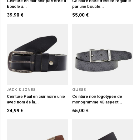
Ceinture en cuir noir perforée à
Ceinture noire tressée réglable
boucle à...
par une boucle...
39,90 €
55,00 €
JACK & JONES
GUESS
Ceinture Paul en cuir noire unie
Ceinture noir logotypée de
avec nom de la...
monogramme 4G aspect...
24,99 €
65,00 €