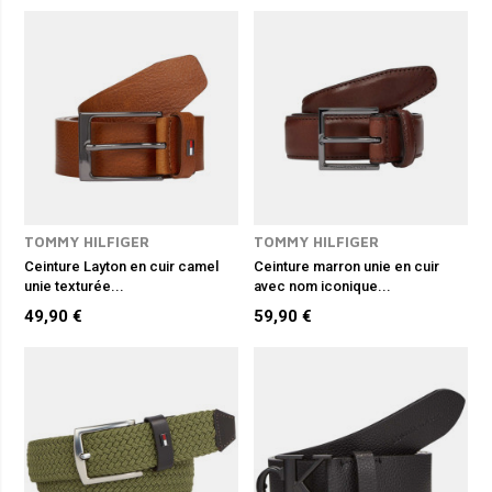
techniques pensées pour le confort et la durabilité. Boucles
classiques, finitions mates ou métalliques, détails soignés : chaque
pièce est pensée pour offrir résistance et élégance.
Que vous recherchiez
une ceinture habillée
pour accompagner un
costume, un modèle casual pour vos looks quotidiens ou un
accessoire plus tendance, RDH vous propose des créations adaptées à
tous les styles. Trouvez la ceinture qui reflète votre personnalité tout
en sublimant votre silhouette.
Découvrez notre gamme de ceintures avec les marques
Tommy
Hilfiger
,
Mise au Green
ou encore
Levi's
.
TOMMY HILFIGER
TOMMY HILFIGER
Ceinture Layton en cuir camel
Ceinture marron unie en cuir
unie texturée...
avec nom iconique...
49,90 €
59,90 €