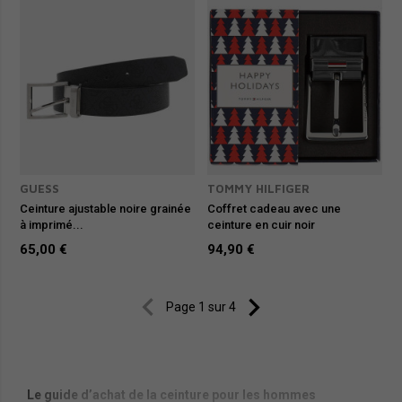
GUESS
TOMMY HILFIGER
Ceinture ajustable noire grainée
Coffret cadeau avec une
à imprimé...
ceinture en cuir noir
65,00 €
94,90 €


Page 1 sur 4
Le guide d’achat de la ceinture pour les hommes