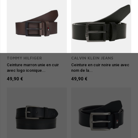
TOMMY HILFIGER
CALVIN KLEIN JEANS
Ceinture marron unie en cuir
Ceinture en cuir noire unie avec
avec logo iconique...
nom de la...
49,90 €
49,90 €