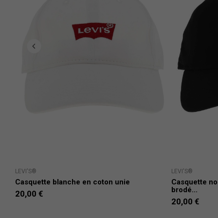
LEVI'S®
LEVI'S®
Casquette blanche en coton unie
Casquette noi
brodé...
20,00 €
20,00 €