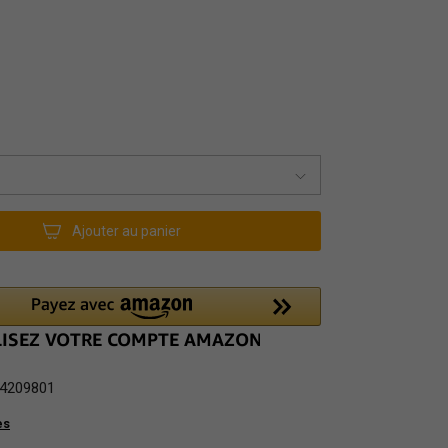
Ajouter au panier
4209801
es