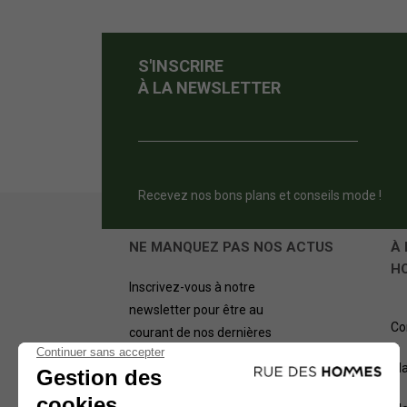
S'INSCRIRE
À LA NEWSLETTER
Recevez nos bons plans et conseils mode !
NE MANQUEZ PAS NOS ACTUS
À 
H
Inscrivez-vous à notre
newsletter pour être au
Co
courant de nos dernières
offres.
Pl