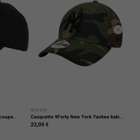
NEW ERA
NEW
coupe...
Casquette 9Forty New York Yankee kaki...
Casq
22,00 €
22,