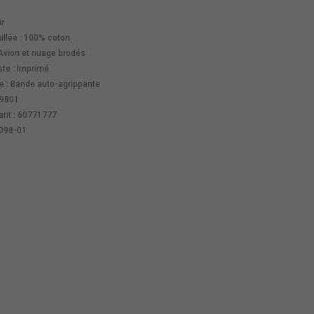
ir
illée : 100% coton
 Avion et nuage brodés
ste : Imprimé
e : Bande auto-agrippante
09801
ant : 60771777
2098-01