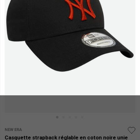
NEW ERA
Casquette strapback réglable en coton noire unie