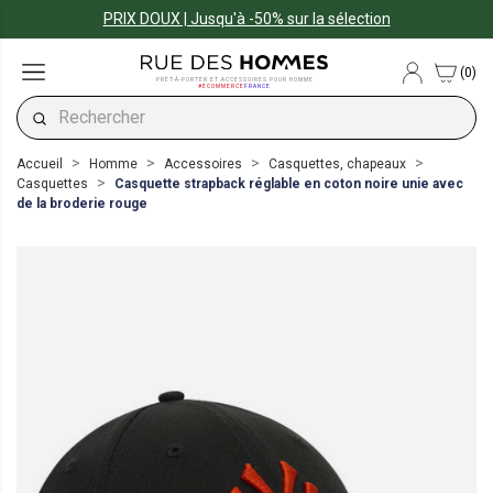
PRIX DOUX | Jusqu'à -50% sur la sélection
(0)
PRÊT-À-PORTER ET ACCESSOIRES POUR HOMME
#ECOMMERCE
FRANCE
Accueil
Homme
Accessoires
Casquettes, chapeaux
Casquettes
Casquette strapback réglable en coton noire unie avec
de la broderie rouge