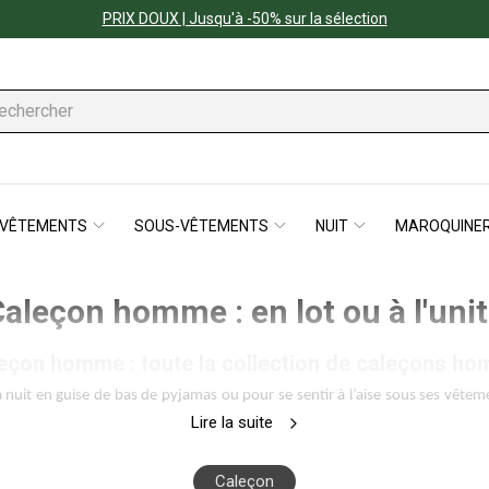
PRIX DOUX | Jusqu'à -50% sur la sélection
VÊTEMENTS
SOUS-VÊTEMENTS
NUIT
MAROQUINER
aleçon homme : en lot ou à l'uni
eçon homme : toute la collection de caleçons h
la nuit en guise de bas de pyjamas ou pour se sentir à l’aise sous ses vêtem
et un maintien confortable.
Lire la suite
 toutes les couleurs, de la plus basique comme le 
blanc
 et le 
noir
 à la pl
Caleçon