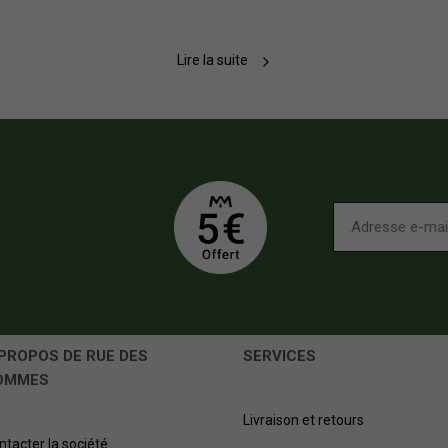
Lire la suite
t, sa forme ample et décontractée, apporte un réel confort à celui qui en
i sous des jeans ou des pantalons chino. En effet, le caleçon évite le
PROPOS DE RUE DES
SERVICES
 vous apportera liberté et confort à la fois. Certaines marques proposen
OMMES
 (comme la microfibre) qui permettent de laisser respirer la peau lors d
Livraison et retours
ntacter la société