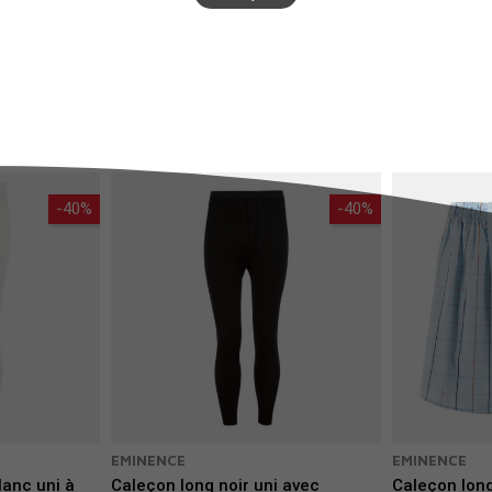
 de tous types mais aussi une sélection incontournable. Que vous souhait
r le côté confortable avec l’arrivée de la saison estivale, vous trouverez l
s propose des caleçons chics 
Boss
 ou encore 
Arthur
. Pour des caleçons 
-40%
-40%
EMINENCE
EMINENCE
lanc uni à
Caleçon long noir uni avec
Caleçon lon