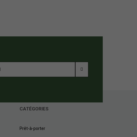
 porte ! Il est très pratique à porter sous un jogging, ou
s frottements, et garanti donc un bien être maximal.
CATÉGORIES
t des gammes sous-vêtements spécialisées dans le sport.
e l'effort, et donc d'éviter de se sentir mouillé par la
Prêt-à-porter