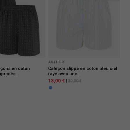
ARTHUR
eçons en coton
Caleçon slippé en coton bleu ciel
mprimés...
rayé avec une...
13,00 €
|
39,00 €