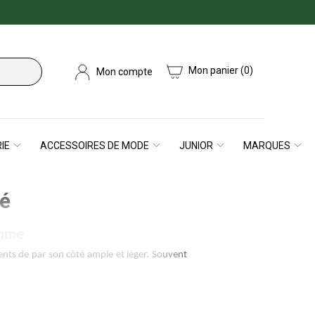
Mon panier
(0)
Mon compte
IE
ACCESSOIRES DE MODE
JUNIOR
MARQUES
té
omme
ents de par son côté ample et léger. Souvent 
us originale comme le bleu clair ou encore le 