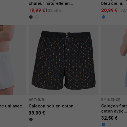
chaleur naturelle en...
bleu ciel à...
19,99 €
20,99 €
|
|
32,50 €
33,
ARTHUR
EMINENCE
nc uni avec
Calecon noir en coton
Caleçon flott
coton avec..
39,00 €
32,50 €