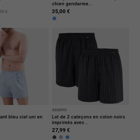
chien gendarme...
35,00 €
90 €
ADAMO
ant bleu ciel uni en
Lot de 2 caleçons en coton noirs
.
imprimés avec...
27,99 €