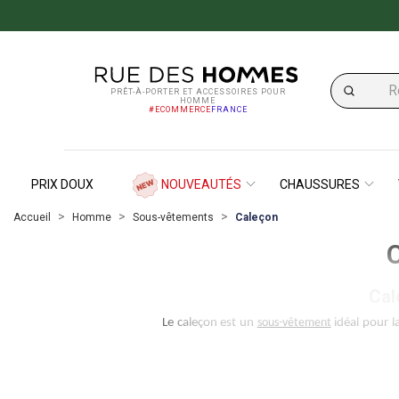
PRÊT-À-PORTER ET ACCESSOIRES POUR
HOMME
#ECOMMERCE
FRANCE
PRIX DOUX
NOUVEAUTÉS
CHAUSSURES
Accueil
Homme
Sous-vêtements
Caleçon
C
Cal
​Le caleçon est un 
sous-vêtement
 idéal pour 
boutonné et/ou élastiqué à la taille, il perm
Sur Rue des Hommes, vous les trouverez de
bordeaux.