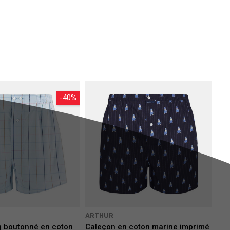
ez une coupe longue pour plus de couvrance 
e produit qui répond à vos besoins.
plus décalés, optez pour les caleçons 
Arthur
-40%
ARTHUR
g boutonné en coton
Caleçon en coton marine imprimé