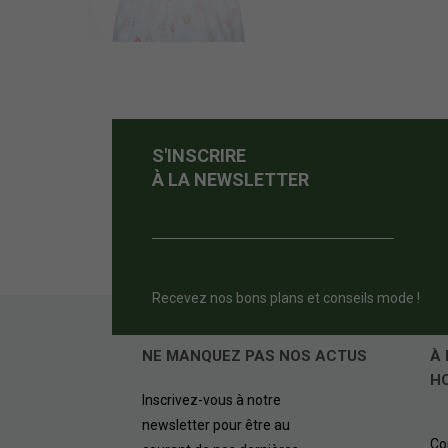
S'INSCRIRE
À LA NEWSLETTER
Le caleçon : le sous-vêtement préféré de l'homme
Le caleçon est le must have des dessous masculins. En effe
un pantalon ample, mais beaucoup d'homme en portent auss
Recevez nos bons plans et conseils mode !
Quel caleçon choisir ?
Pour le sport
NE MANQUEZ PAS NOS ACTUS
À 
Il est très courant de porter un caleçon pour le sport. Il
H
Ces gammes mettent en avant des matières bien spécifiques
Inscrivez-vous à notre
transpiration.
newsletter pour être au
Co