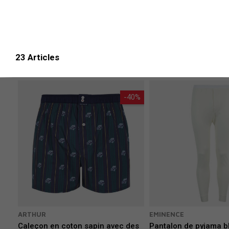
Nous vous proposons une sélection à motifs
au niveau des cuisses ou une coupe courte pou
Notre choix de marques emblématiques vou
reconnues aussi pour leur qualité.
23 Articles
-40%
ARTHUR
EMINENCE
Caleçon en coton sapin avec des
Pantalon de pyjama b