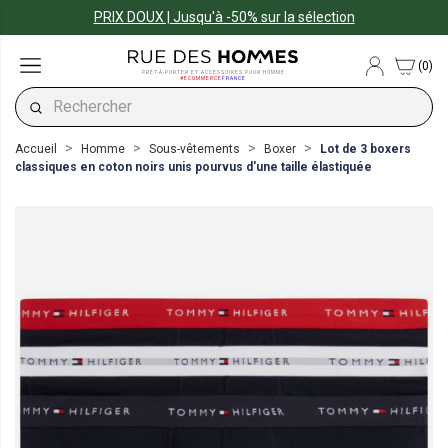
PRIX DOUX | Jusqu'à -50% sur la sélection
(0)
PRÊT-À-PORTER ET ACCESSOIRES POUR HOMME
#ECOMMERCE
FRANCE
Accueil
Homme
Sous-vêtements
Boxer
Lot de 3 boxers
classiques en coton noirs unis pourvus d'une taille élastiquée