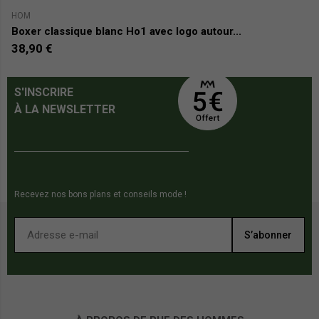
HOM
H
Boxer classique blanc Ho1 avec logo autour...
B
38,90 €
4
S'INSCRIRE
À LA NEWSLETTER
Recevez nos bons plans et conseils mode !
S’abonner