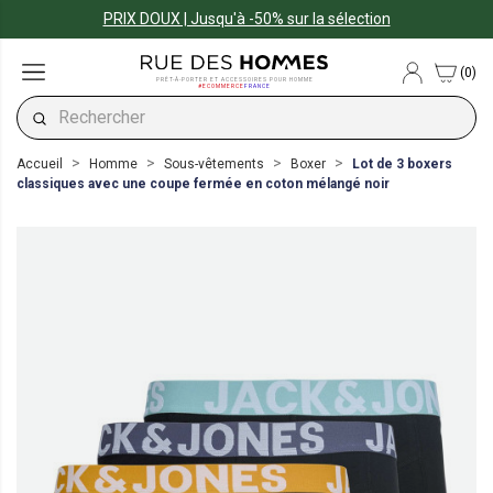
PRIX DOUX | Jusqu'à -50% sur la sélection
(0)
PRÊT-À-PORTER ET ACCESSOIRES POUR HOMME
#ECOMMERCE
FRANCE
Accueil
Homme
Sous-vêtements
Boxer
Lot de 3 boxers
classiques avec une coupe fermée en coton mélangé noir