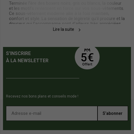
Terminée l'ère des boxers noirs, gris ou blancs, la couleur
et les motifs reviennent en force sur vos sous-vêtements.
Ce sous-vêtement moderne allie à la fois maintien,
confort et style. La sensation de légèreté qu’il procure et la
douceur qui l’accompagne sont d'ailleurs très appréciées
des hommes en quête de style. Sur le site
Lire la suite
, une foule de modèles de boxers
ruedeshommes.com
homme colorés et imprimés, à rayures ou motifs sont
proposés. Mais comment bien choisir son boxer homme ?
S'INSCRIRE
À LA NEWSLETTER
Quelle matière choisir ou quel tissu choisir
?
Tout d'abord, faisons un tour des différentes matières qui
peuvent composer le boxer.
Recevez nos bons plans et conseils mode !
S’abonner