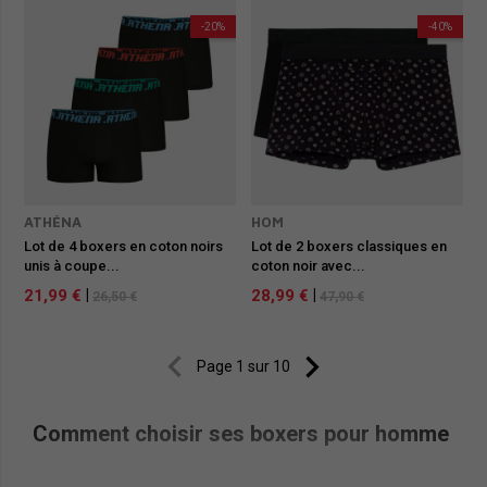
-20%
-40%
ATHÉNA
HOM
Lot de 4 boxers en coton noirs
Lot de 2 boxers classiques en
unis à coupe...
coton noir avec...
21,99 €
|
28,99 €
|
26,50 €
47,90 €


Page 1 sur 10
Comment choisir ses boxers pour homme