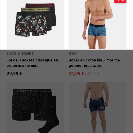
-40%
JACK & JONES
HOM
Lot de 3 Boxers classique en
Boxer en coton bleu imprimé
coton marine uni...
géométrique avec...
29,99 €
24,99 €
|
40,90 €