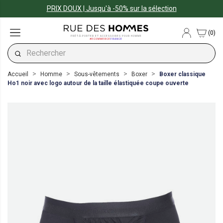
PRIX DOUX | Jusqu'à -50% sur la sélection
(0)
PRÊT-À-PORTER ET ACCESSOIRES POUR HOMME
#ECOMMERCE
FRANCE
Accueil
Homme
Sous-vêtements
Boxer
Boxer classique
Ho1 noir avec logo autour de la taille élastiquée coupe ouverte