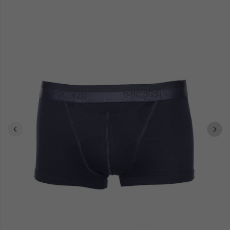
Mesdames, si vous êtes en quête d'une idée cadeau pour homme,
notre boutique en ligne regorge de suggestions inspirantes, allant
de la bagagerie aux ceintures en cuir, en passant par les maillots
de bain et les pyjamas. Offrez un peu de bonne humeur avec les
vêtements Arthur, qui apportent une touche d'humour à chaque
tenue.
Faites vos achats en toute simplicité et profitez de la livraison à
domicile ou au bureau, pour une expérience shopping sans tracas.