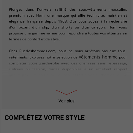
Plongez dans l'univers raffiné des sous-vêtements masculins
premium avec Hom, une marque qui allie technicité, maintien et
élégance française depuis 1968. Que vous soyez à la recherche
d'un boxer, d'un slip, d'un shorty ou d'un caleçon, Hom vous
propose une gamme variée pour répondre à toutes vos attentes en
termes de confort et de style.
Chez Ruedeshommes.com, nous ne nous arrêtons pas aux sous-
vêtements homme
vêtements. Explorez notre sélection de
pour
compléter votre garde-robe avec des chemises sans repassage,
cintrées ou fashion, toutes disponibles à un excellent rapport
qualité-prix. Et pourquoi ne pas assortir votre chemise d'une
pull homme
cravate élégante ou d'un
pour les journées plus
fraîches ?
Pour ceux qui cherchent à parfaire leur style, notre collection de
Voir plus
chaussures homme
vous offre un choix de mocassins et de
chaussures bateau, idéales pour un look décontracté mais soigné.
COMPLÉTEZ VOTRE STYLE
manteaux
Et pour affronter le froid avec élégance, découvrez nos
homme
doudounes homme
et
, alliant chaleur et style.