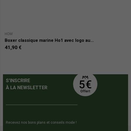
HOM
H
Boxer classique marine Ho1 avec logo au...
Bo
41,90 €
4
S'INSCRIRE
À LA NEWSLETTER
Recevez nos bons plans et conseils mode !