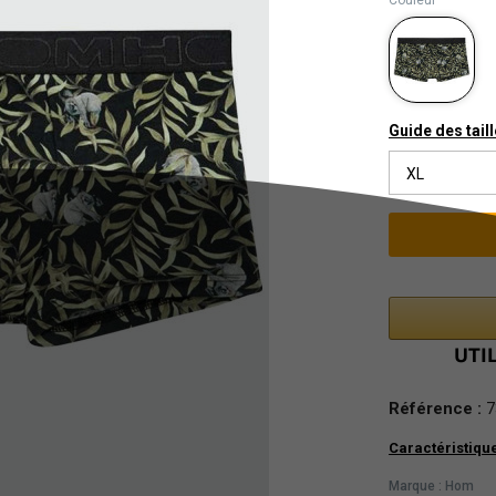
Couleur
Guide des tail
XL
Référence :
7
Caractéristiqu
Marque : Hom