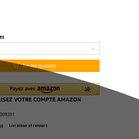
les
Ajouter au panier
309201
es
Livraison et retours