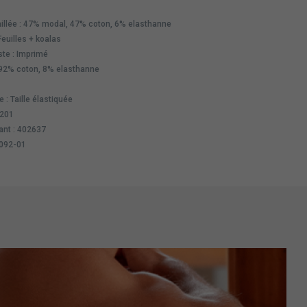
illée : 47% modal, 47% coton, 6% elasthanne
Feuilles + koalas
ste : Imprimé
 92% coton, 8% elasthanne
 : Taille élastiquée
9201
ant : 402637
3092-01