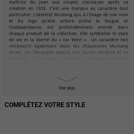
maîtrise du
jean
aux coupes classiques après sa
création en 1932. C’est une marque au caractère tout
particulier. L’identité Mustang qui, à l’image de son nom
et du logo qu’elle arbore prône la fougue et
l’indépendance, est profondémment encrée dans
chaque produit de la collection. Elle symbolise le style
de vie et la liberté du « Far West ». Un caractère fort
retranscrit également dans les
chaussures Mustang
Shoes
, car l’enseigne depuis son succès perdure et se
diversifie. Si la marque originaire d’Allemagne compte
encore à ce jour le jean parmi les incontournables de sa
collection, c’est l’univers de la
chaussure
qui constitue
désormais son fer de lance.
Baskets
,
bottines
,
bottes
,
sandales
… À l’instar des
jeans
, les chaussures Mustang
Voir plus
Shoes inspirent liberté et émancipation et sont une
valeur sûre en termes de
confort
. Car se sentir libre, ça
commence par se sentir bien dans ses chaussures.
COMPLÉTEZ VOTRE STYLE