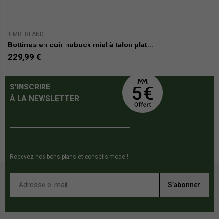
TIMBERLAND
T
Bottines en cuir nubuck miel à talon plat...
B
229,99 €
7
S'INSCRIRE
À LA NEWSLETTER
Recevez nos bons plans et conseils mode !
S’abonner