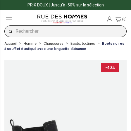
PRIX DOUX | Jusqu'à -50% sur la sélection
(0)
PRÊT-À-PORTER ET ACCESSOIRES POUR HOMME
#ECOMMERCE
FRANCE
Accueil
Homme
Chaussures
Boots, bottines
Boots noires
à soufflet élastiqué avec une languette d'aisance
-40%