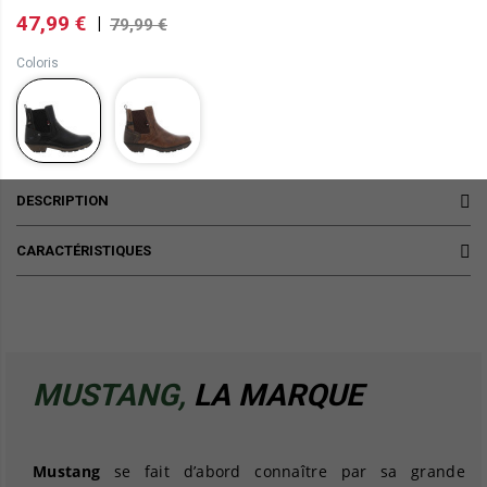
47,99 €
|
79,99 €
Coloris
DESCRIPTION
CARACTÉRISTIQUES
MUSTANG,
LA MARQUE
Mustang
se fait d’abord connaître par sa grande