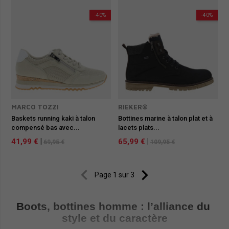
-40%
-40%
MARCO TOZZI
RIEKER®
Baskets running kaki à talon
Bottines marine à talon plat et à
compensé bas avec...
lacets plats...
41,99 €
|
65,99 €
|
69,95 €
109,95 €


Page 1 sur 3
Boots, bottines homme : l’alliance du 
style et du caractère