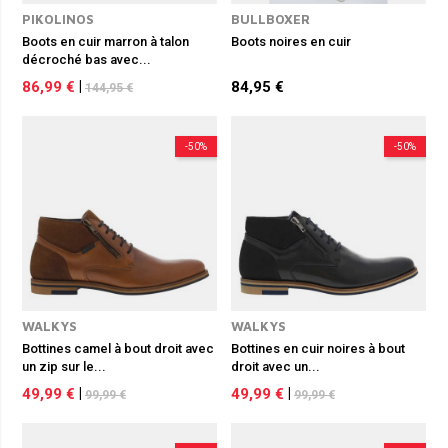
PIKOLINOS
BULLBOXER
Boots en cuir marron à talon
Boots noires en cuir
décroché bas avec...
86,99 €
|
84,95 €
144,95 €
-50%
-50%
WALKYS
WALKYS
Bottines camel à bout droit avec
Bottines en cuir noires à bout
un zip sur le...
droit avec un...
49,99 €
|
49,99 €
|
99,99 €
99,99 €