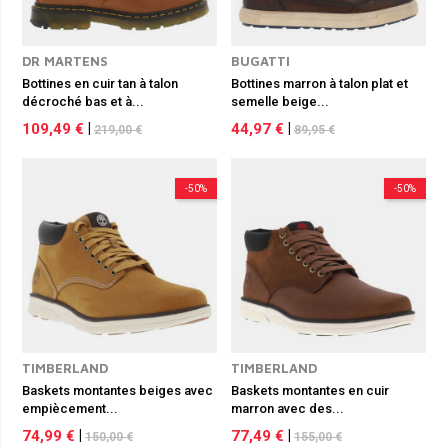
DR MARTENS
BUGATTI
Bottines en cuir tan à talon
Bottines marron à talon plat et
décroché bas et à...
semelle beige...
109,49 €
|
44,97 €
|
219,00 €
89,95 €
-50%
-50%
TIMBERLAND
TIMBERLAND
Baskets montantes beiges avec
Baskets montantes en cuir
empiècement...
marron avec des...
74,99 €
|
77,49 €
|
150,00 €
155,00 €