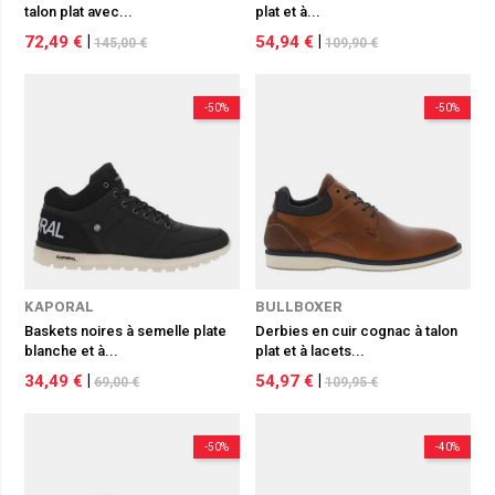
talon plat avec...
plat et à...
72,49 €
|
54,94 €
|
145,00 €
109,90 €
-50%
-50%
KAPORAL
BULLBOXER
Baskets noires à semelle plate
Derbies en cuir cognac à talon
blanche et à...
plat et à lacets...
34,49 €
|
54,97 €
|
69,00 €
109,95 €
-50%
-40%