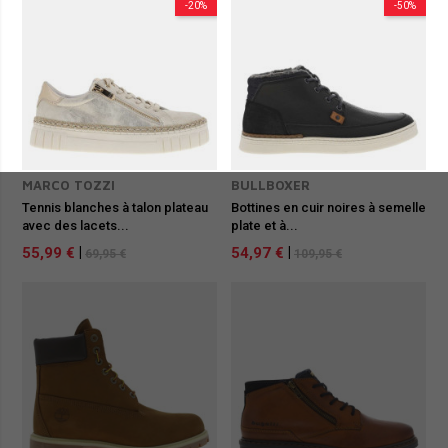
-20%
-50%
MARCO TOZZI
BULLBOXER
Tennis blanches à talon plateau
Bottines en cuir noires à semelle
avec des lacets...
plate et à...
55,99 €
|
54,97 €
|
69,95 €
109,95 €