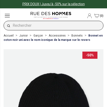
PRIX DOUX | Jusqu'à -50% sur la sélection
(0)
PRÊT-À-PORTER ET ACCESSOIRES POUR HOMME
#ECOMMERCE
FRANCE
Accueil
Junior
Garçon
Accessoires
Bonnets
Bonnet en
coton noir uni avec le nom iconique de la marque sur le revers
-50%