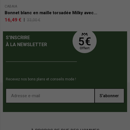
CABAIA
C
Bonnet blanc en maille torsadée Milky avec...
B
16,49 €
1
|
33,00 €
S'INSCRIRE
À LA NEWSLETTER
Recevez nos bons plans et conseils mode !
S’abonner