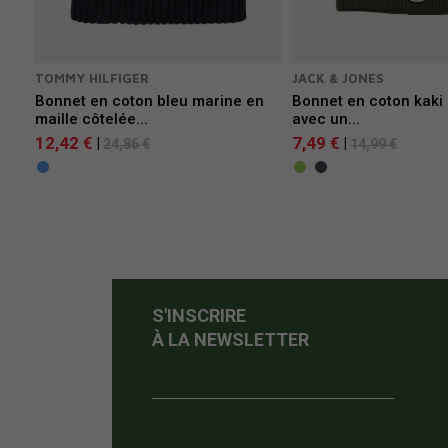
TOMMY HILFIGER
JACK & JONES
Bonnet en coton bleu marine en
Bonnet en coton kaki 
maille côtelée...
avec un...
12,42 €
7,49 €
|
|
24,86 €
14,99 €
S'INSCRIRE
À LA NEWSLETTER