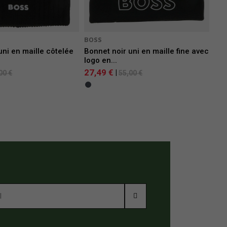
BOSS
uni en maille côtelée
Bonnet noir uni en maille fine avec
logo en...
27,49 €
|
00 €
55,00 €