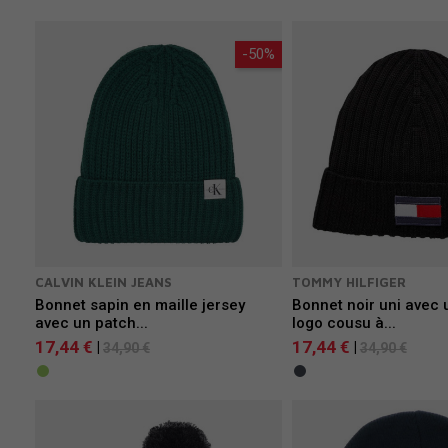
-50%
CALVIN KLEIN JEANS
TOMMY HILFIGER
Bonnet sapin en maille jersey
Bonnet noir uni avec 
avec un patch...
logo cousu à...
17,44 €
17,44 €
|
|
34,90 €
34,90 €