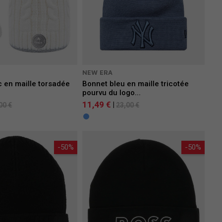
NEW ERA
 en maille torsadée
Bonnet bleu en maille tricotée
pourvu du logo...
11,49 €
|
00 €
23,00 €
-50%
-50%