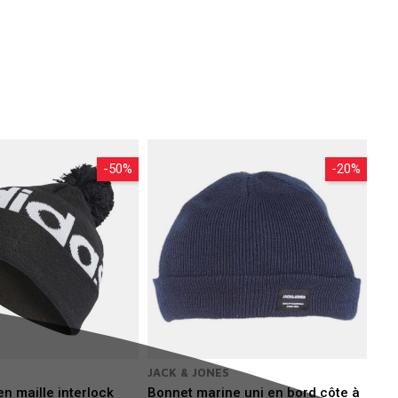
-50%
-20%
JACK & JONES
en maille interlock
Bonnet marine uni en bord côte à