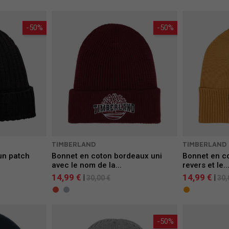
-50%
-50%
TIMBERLAND
TIMBERLAND
un patch
Bonnet en coton bordeaux uni
Bonnet en co
avec le nom de la...
revers et le..
14,99 €
14,99 €
|
|
30,00 €
30,
-50%