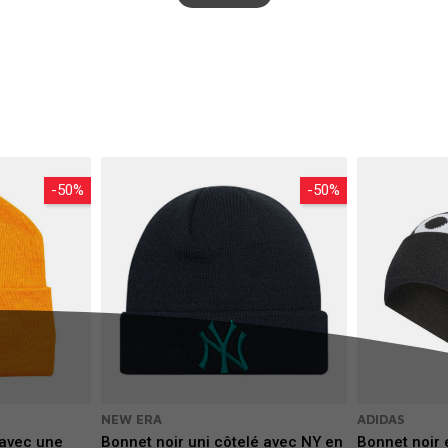
-50%
-50%
NEW ERA
ADIDAS
 avec une
Bonnet noir uni côtelé avec NY en
Bonnet noir 