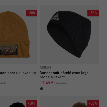
-50%
-50%
ADIDAS
ton ocre uni avec un
Bonnet noir côtelé avec logo
.
brodé à l'avant
12,49 €
|
00 €
25,00 €
-50%
-50%