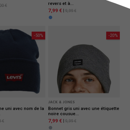
revers et à...
00 €
7,99 €
|
9,99 €
-50%
-20%
JACK & JONES
ne uni avec nom de la
Bonnet gris uni avec une étiquette
.
noire cousue...
7,99 €
|
0 €
9,99 €