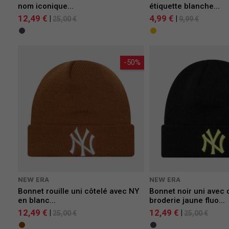
nom iconique...
étiquette blanche...
12,49 €
4,99 €
|
|
25,00 €
9,99 €
-50%
NEW ERA
NEW ERA
Bonnet rouille uni côtelé avec NY
Bonnet noir uni avec 
en blanc...
broderie jaune fluo...
12,49 €
12,49 €
|
|
25,00 €
25,00 €