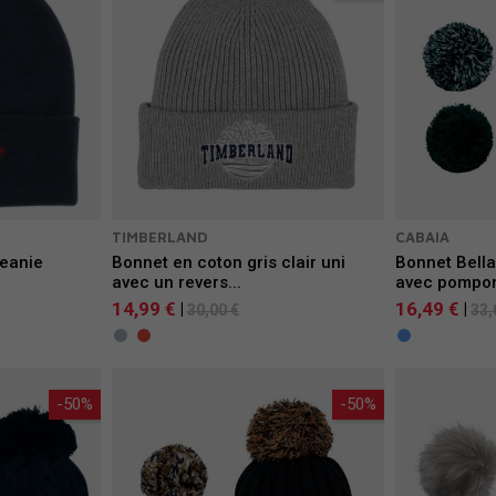
TIMBERLAND
CABAIA
eanie
Bonnet en coton gris clair uni
Bonnet Bell
avec un revers...
avec pompons
14,99 €
16,49 €
|
|
30,00 €
33,
-50%
-50%