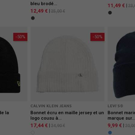
bleu brodé...
11,49 €
|
23,
12,49 €
|
25,00 €
-50%
-50%
CALVIN KLEIN JEANS
LEVI'S®
de la
Bonnet écru en maille jersey et un
Bonnet mari
logo cousu à...
marque sur..
17,44 €
9,99 €
|
|
34,90 €
20,0