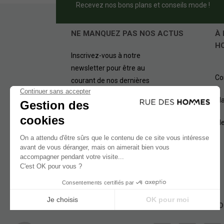
Recevez nos bons plans et conseils mode !
NE MANQUEZ PAS NOS ACTUS
À 
H
Inscrivez-vous à notre
newsletter pour être au
Co
courant de nos dernières
offres.
Pl
OK
Me
NOS MÉTHODES D