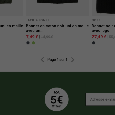
JACK & JONES
BOSS
uni en maille
Bonnet en coton noir uni en maille
Bonnet noir 
avec un...
avec logo...
7,49 €
27,49 €
|
|
14,99 €
55,


Page 1 sur 1