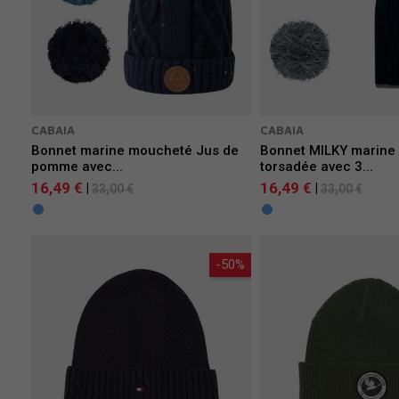
CABAIA
CABAIA
Bonnet marine moucheté Jus de
Bonnet MILKY marine 
pomme avec...
torsadée avec 3...
16,49 €
16,49 €
|
|
33,00 €
33,00 €
-50%