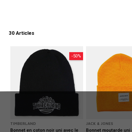
30 Articles
-50%
TIMBERLAND
JACK & JONES
Bonnet en coton noir uni avec le
Bonnet moutarde uni