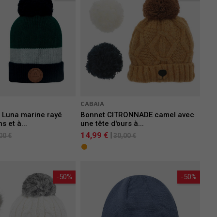
CABAIA
a Luna marine rayé
Bonnet CITRONNADE camel avec
 et à...
une tête d'ours à...
14,99 €
|
00 €
30,00 €
-50%
-50%