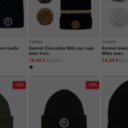
CABAIA
CABAIA
en maille
Bonnet Chocolate Milk noir rayé
Bonnet blanc
avec trois...
Milky avec...
16,49 €
16,49 €
|
|
33,00 €
33,
-50%
-50%