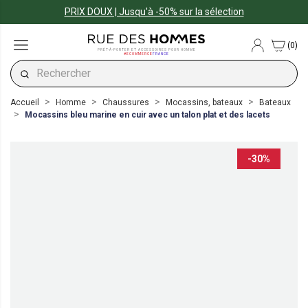
PRIX DOUX | Jusqu'à -50% sur la sélection
(0)
PRÊT-À-PORTER ET ACCESSOIRES POUR HOMME
#ECOMMERCE
FRANCE
Accueil
Homme
Chaussures
Mocassins, bateaux
Bateaux
Mocassins bleu marine en cuir avec un talon plat et des lacets
-30%