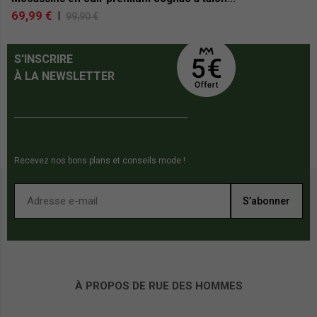
69,99 €
1
|
99,90 €
S'INSCRIRE
À LA NEWSLETTER
Recevez nos bons plans et conseils mode !
S’abonner
À PROPOS DE RUE DES HOMMES