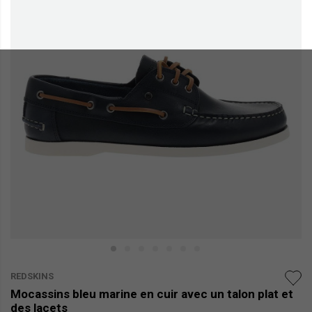
REDSKINS
Mocassins bleu marine en cuir avec un talon plat et
des lacets