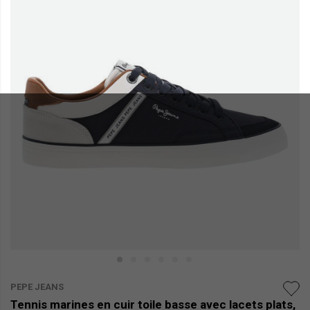
PEPE JEANS
Tennis marines en cuir toile basse avec lacets plats,