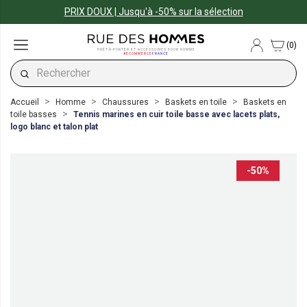
PRIX DOUX | Jusqu'à -50% sur la sélection
(0)
PRÊT-À-PORTER ET ACCESSOIRES POUR HOMME
#ECOMMERCE
FRANCE
Accueil
Homme
Chaussures
Baskets en toile
Baskets en
toile basses
Tennis marines en cuir toile basse avec lacets plats,
logo blanc et talon plat
-50%