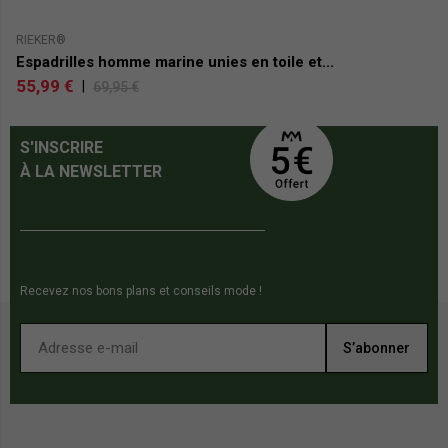
RIEKER®
RE
Espadrilles homme marine unies en toile et...
B
55,99 €
4
|
69,95 €
S'INSCRIRE
À LA NEWSLETTER
Recevez nos bons plans et conseils mode !
S’abonner